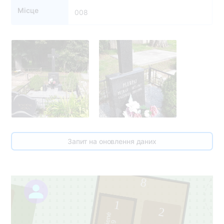
Місце
008
Запит на оновлення даних
8
7
1
2