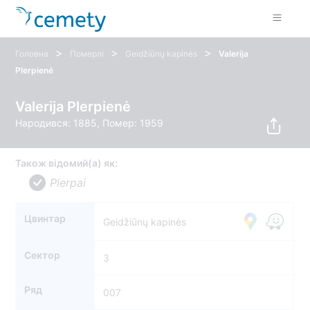
>
>
>
Головна
Померлі
Geidžiūnų kapinės
Valerija
Plerpienė
Valerija Plerpienė
Народився: 1885, Помер: 1959
Також відомий(а) як:
Plerpai
Цвинтар
Geidžiūnų kapinės
Сектор
3
Ряд
007