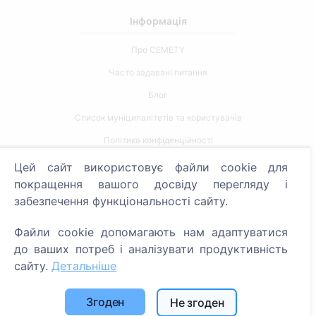
Інформація
Про CEMETY
Часто задавані питання
Блог
Список муніципалітетів та користувачів
Політика конфіденційності
Політика платежів
Цей сайт використовує файли cookie для
покращення вашого досвіду перегляду і
Налаштування файлів cookie
забезпечення функціональності сайту.
Пошук
Файли cookie допомагають нам адаптуватися
Пошук померлих
до ваших потреб і аналізувати продуктивність
сайту.
Детальніше
Пошук кладовищ
Послуги
Згоден
Не згоден