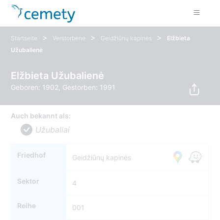
>
>
>
Startseite
Verstorbene
Geidžiūnų kapinės
Elžbieta
Užubalienė
Elžbieta Užubalienė
Geboren: 1902, Gestorben: 1991
Auch bekannt als:
Užubaliai
Friedhof
Geidžiūnų kapinės
Sektor
4
Reihe
001