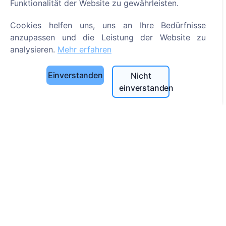
Suche
Funktionalität der Website zu gewährleisten.
Bestattete suchen
Cookies helfen uns, uns an Ihre Bedürfnisse
anzupassen und die Leistung der Website zu
Friedhöfe suchen
analysieren.
Mehr erfahren
Dienstleistungen
Einverstanden
Nicht
Kontakt
einverstanden
UAB "Kapinių valdymo sprendimai", 304241197
+370 612 08926 (I-V 8:00 - 16:45)
info@cemety.lt
Wir sind in ganz Deutschland tätig!