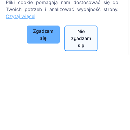
Pliki cookie pomagają nam dostosować się do
Szukaj zmarłych
Twoich potrzeb i analizować wydajność strony.
Szukaj cmentarzy
Czytaj więcej
Usługi
Zgadzam
Nie
się
zgadzam
Kontakty
się
UAB "Kapinių valdymo sprendimai", 304241197
+370 612 08926 (I-V 8:00 - 16:45)
info@cemety.lt
Działamy na terenie całego kraju!