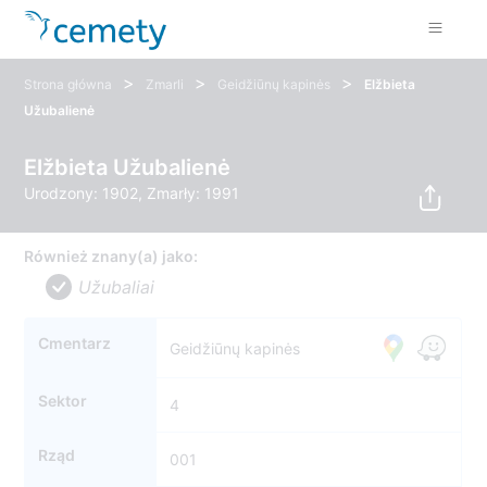
>
>
>
Strona główna
Zmarli
Geidžiūnų kapinės
Elžbieta
Užubalienė
Elžbieta Užubalienė
Urodzony: 1902, Zmarły: 1991
Również znany(a) jako:
Užubaliai
Cmentarz
Geidžiūnų kapinės
Sektor
4
Rząd
001