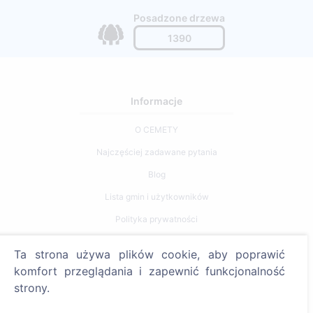
Posadzone drzewa
1390
Informacje
O CEMETY
Najczęściej zadawane pytania
Blog
Lista gmin i użytkowników
Polityka prywatności
Polityka płatności
Ta strona używa plików cookie, aby poprawić
Ustawienia plików cookie
komfort przeglądania i zapewnić funkcjonalność
strony.
Szukaj