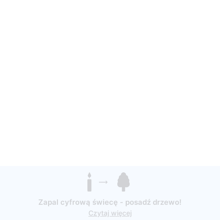
Zapal cyfrową świecę - posadź drzewo!
Czytaj więcej