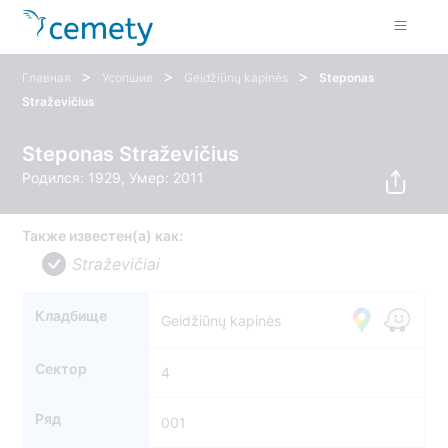
>
>
>
Главная
Усопшие
Geidžiūnų kapinės
Steponas
Straževičius
Steponas Straževičius
Родился: 1929, Умер: 2011
Также известен(а) как:
Straževičiai
Кладбище
Geidžiūnų kapinės
Сектор
4
Ряд
001