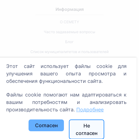
Информация
О CEMETY
Часто задаваемые вопросы
Блог
Список муниципалитетов и пользователей
Политика конфиденциальности
Этот сайт использует файлы cookie для
Политика платежей
улучшения вашего опыта просмотра и
обеспечения функциональности сайта.
Настройки cookie
Файлы cookie помогают нам адаптироваться к
Поиск
вашим потребностям и анализировать
Поиск усопших
производительность сайта.
Подробнее
Поиск кладбищ
Согласен
Не
Услуги
согласен