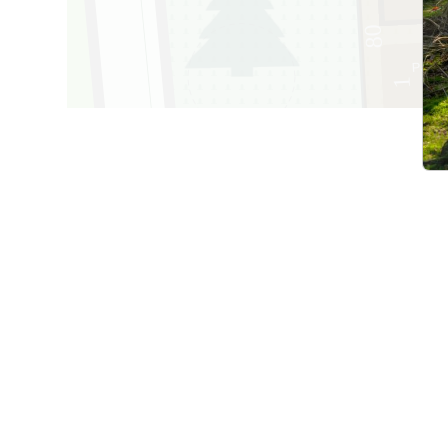
80
Palmy
1
1