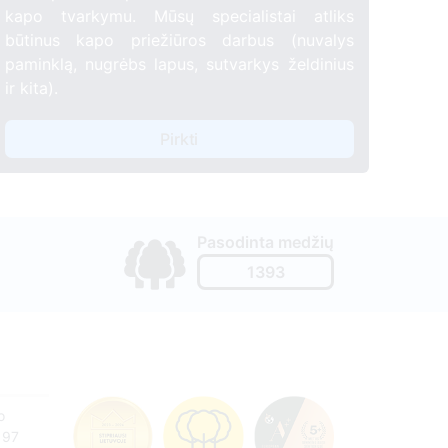
kapo tvarkymu. Mūsų specialistai atliks
būtinus kapo priežiūros darbus (nuvalys
paminklą, nugrėbs lapus, sutvarkys želdinius
ir kita).
Pirkti
Pasodinta medžių
1393
o
197