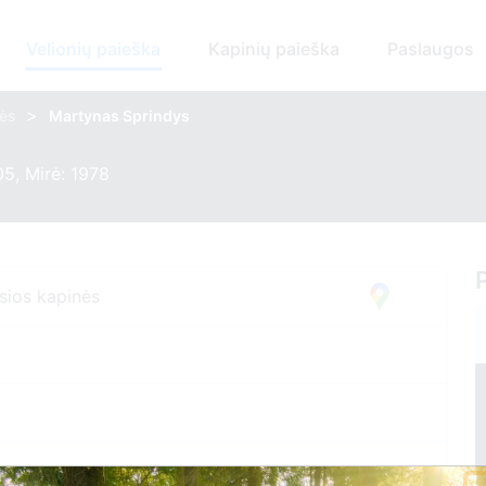
Velionių paieška
Kapinių paieška
Paslaugos
>
nės
Martynas Sprindys
5, Mirė: 1978
sios kapinės