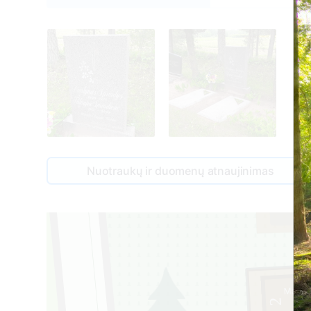
Nuotraukų ir duomenų atnaujinimas
79
1
Martyn
19
2