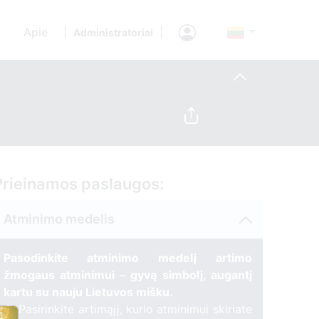
Apie
|
|
Administratoriai
Prieinamos paslaugos:
Atminimo medelis
Pasodinkite atminimo medelį artimo
žmogaus atminimui – gyvą simbolį, augantį
kartu su nauju Lietuvos mišku.
🌳 Pasirinkite artimąjį, kurio atminimui skiriate