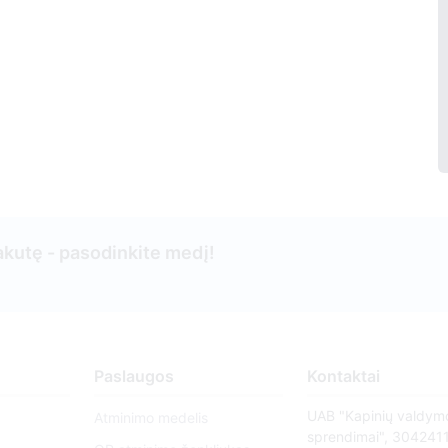
kutę - pasodinkite medį!
Paslaugos
Kontaktai
UAB "Kapinių valdym
Atminimo medelis
sprendimai", 304241