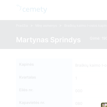
>
>
Pradžia
Mirę asmenys
Braškių kaimo I-osios kapi
Martynas Sprindys
Gimė: 190
Kapinės
Braškių kaimo I-o
Kvartalas
1
Eilės nr.
000
Kapavietės nr.
080