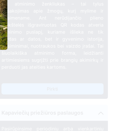
QR atminimo ženkliukas – tai tylus
pasakojimas apie žmogų, kurį mylime ir
prisimename. Ant nerūdijančio plieno
plokštelės išgraviruotas QR kodas atveria
atminimo puslapį, kuriame išlieka ne tik
vardas ar datos, bet ir gyvenimo istorija,
prisiminimai, nuotraukos bei vaizdo įrašai. Tai
šiuolaikiška atminimo forma, leidžianti
artimiesiems sugrįžti prie brangių akimirkų ir
perduoti jas ateities kartoms.
Pirkti
Kapaviečių priežiūros paslaugos
Pasirūpinsime periodiniu arba vienkartiniu