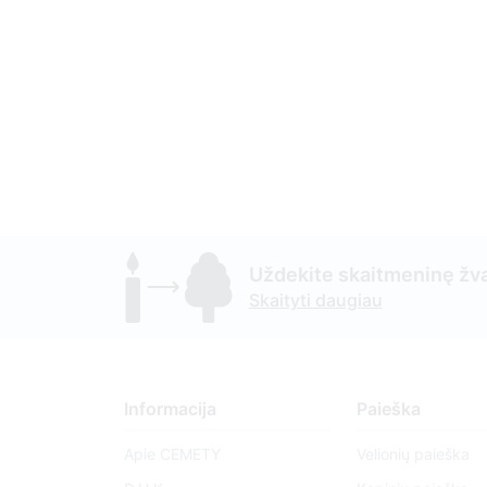
Uždekite skaitmeninę žva
Skaityti daugiau
Informacija
Paieška
Apie CEMETY
Velionių paieška