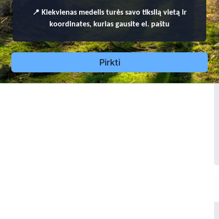
1
📍
Kiekvienas
medelis turės savo tikslią vietą ir
koordinates, kurias gausite el. paštu
ra Sprindienė
912 - 2009
3
Pirkti
70