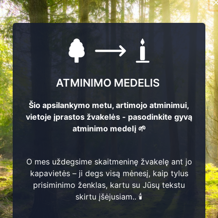
ATMINIMO MEDELIS
Šio apsilankymo metu, artimojo atminimui,
vietoje įprastos žvakelės - pasodinkite gyvą
atminimo medelį 🌱
O mes uždegsime skaitmeninę žvakelę ant jo
kapavietės – ji degs visą mėnesį, kaip tylus
2
prisiminimo ženklas, kartu su Jūsų tekstu
71
skirtu įšėjusiam.. 🕯️
as Sprindys
05 - 1978