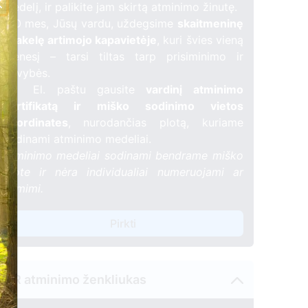
medelį, ir palikite jam skirtą atminimo žinutę.
🕯️ O mes, Jūsų vardu, uždegsime
skaitmeninę
žvakelę artimojo kapavietėje
, kuri švies vieną
mėnesį – tarsi tiltas tarp prisiminimo ir
gyvybės.
📍 El. paštu gausite
vardinį atminimo
sertifikatą ir miško sodinimo vietos
koordinates
, nurodančias plotą, kuriame
sodinami atminimo medeliai.
Atminimo medeliai sodinami bendrame miško
plote ir nėra individualiai numeruojami ar
žymimi.
Pirkti
QR atminimo ženkliukas