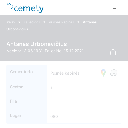
>
>
>
Inicio
Fallecidos
Pusnės kapinės
Antanas
Urbonavičius
Antanas Urbonavičius
Nacido: 13.06.1931, Fallecido: 15.12.2021
Cementerio
Pusnės kapinės
Sector
1
Fila
Lugar
080