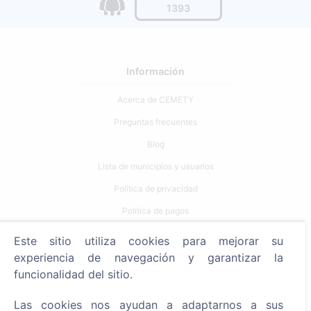
1393
Información
Acerca de CEMETY
Preguntas frecuentes
Blog
Lista de municipios y usuarios
Política de privacidad
Política de pagos
Configuración de cookies
Este sitio utiliza cookies para mejorar su
experiencia de navegación y garantizar la
Búsqueda
funcionalidad del sitio.
Buscar fallecidos
Las cookies nos ayudan a adaptarnos a sus