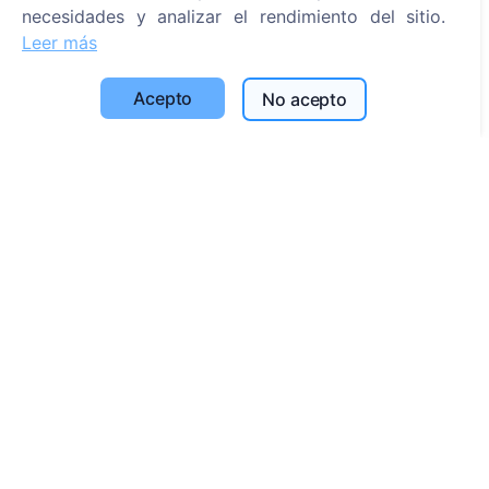
Buscar cementerios
necesidades y analizar el rendimiento del sitio.
Leer más
Servicios
Acepto
No acepto
Contactos
UAB "Kapinių valdymo sprendimai", 304241197
+370 612 08926 (I-V 8:00 - 16:45)
info@cemety.lt
¡Operamos en todo el país!