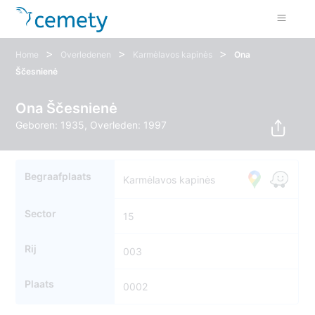
>
>
>
Home
Overledenen
Karmėlavos kapinės
Ona
Ščesnienė
Ona Ščesnienė
Geboren: 1935, Overleden: 1997
Begraafplaats
Karmėlavos kapinės
Sector
15
Rij
003
Plaats
0002