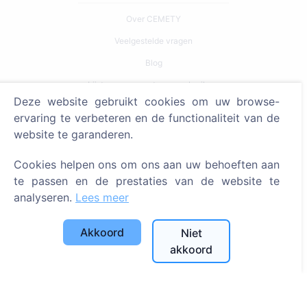
Over CEMETY
Veelgestelde vragen
Blog
Lijst van gemeenten en gebruikers
Deze website gebruikt cookies om uw browse-
Privacybeleid
ervaring te verbeteren en de functionaliteit van de
Betalingsbeleid
website te garanderen.
Cookie-instellingen
Cookies helpen ons om ons aan uw behoeften aan
te passen en de prestaties van de website te
Zoeken
analyseren.
Lees meer
Zoeken naar overledenen
Zoeken naar begraafplaatsen
Akkoord
Niet
akkoord
Diensten
Contacten