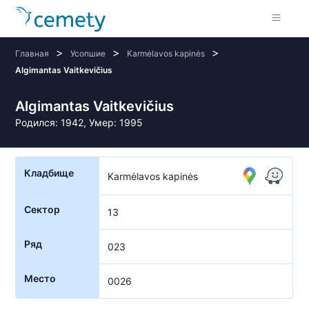
>
>
>
Главная
Усопшие
Karmėlavos kapinės
Algimantas Vaitkevičius
Algimantas Vaitkevičius
Родился: 1942, Умер: 1995
Кладбище
Karmėlavos kapinės
Сектор
13
Ряд
023
Место
0026