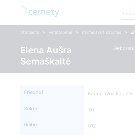
Besta
>
>
>
Startseite
Verstorbene
Karmėlavos kapinės
E
Elena Aušra
Geboren: 
Semaškaitė
Friedhof
Karmėlavos kapinės
Sektor
30
Reihe
012