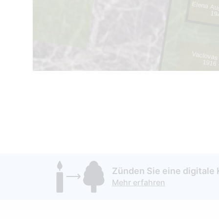
Elena Au
1
19
Vaclova
1916 
Zünden Sie eine digitale 
Mehr erfahren