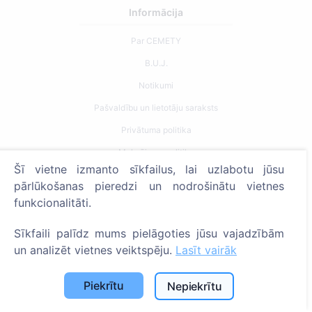
Informācija
Par CEMETY
B.U.J.
Notikumi
Pašvaldību un lietotāju saraksts
Privātuma politika
Maksājumu politika
Šī vietne izmanto sīkfailus, lai uzlabotu jūsu
ES projekti
pārlūkošanas pieredzi un nodrošinātu vietnes
Sīkfailu iestatījumi
funkcionalitāti.
Meklēšana
Sīkfaili palīdz mums pielāgoties jūsu vajadzībām
un analizēt vietnes veiktspēju.
Lasīt vairāk
Meklēt apbedīto
Meklēt kapsētu
Piekrītu
Nepiekrītu
Pakalpojumi