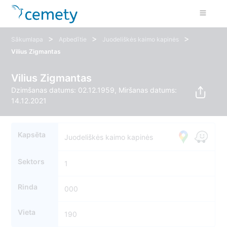
>
>
>
Sākumlapa
Apbedītie
Juodeliškės kaimo kapinės
Vilius Zigmantas
Vilius Zigmantas
Dzimšanas datums: 02.12.1959, Miršanas datums:
14.12.2021
Kapsēta
Juodeliškės kaimo kapinės
Sektors
1
Rinda
000
Vieta
190