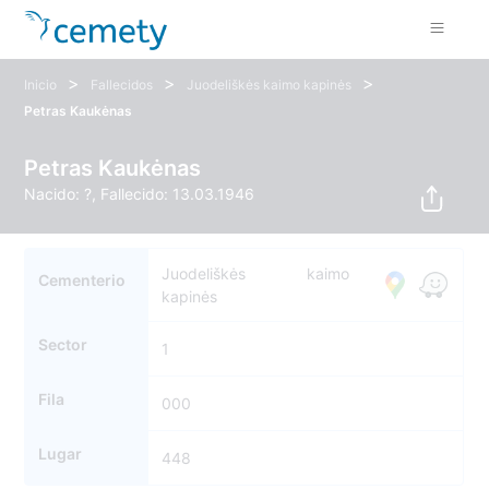
>
>
>
Inicio
Fallecidos
Juodeliškės kaimo kapinės
Petras Kaukėnas
Petras Kaukėnas
Nacido: ?, Fallecido: 13.03.1946
Juodeliškės kaimo
Cementerio
kapinės
Sector
1
Fila
000
Lugar
448