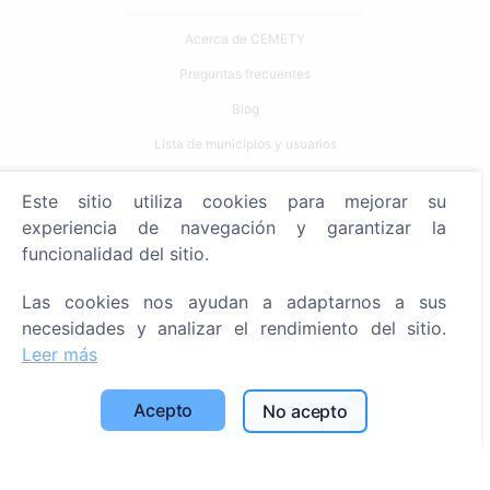
Acerca de CEMETY
Preguntas frecuentes
Blog
Lista de municipios y usuarios
Política de privacidad
Este sitio utiliza cookies para mejorar su
Política de pagos
experiencia de navegación y garantizar la
Configuración de cookies
funcionalidad del sitio.
Búsqueda
Las cookies nos ayudan a adaptarnos a sus
necesidades y analizar el rendimiento del sitio.
Buscar fallecidos
Leer más
Buscar cementerios
Acepto
No acepto
Servicios
Contactos