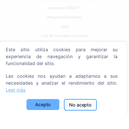
Acerca de CEMETY
Preguntas frecuentes
Blog
Lista de municipios y usuarios
Política de privacidad
Este sitio utiliza cookies para mejorar su
Política de pagos
experiencia de navegación y garantizar la
funcionalidad del sitio.
Configuración de cookies
Las cookies nos ayudan a adaptarnos a sus
Búsqueda
necesidades y analizar el rendimiento del sitio.
Buscar fallecidos
Leer más
Buscar cementerios
Acepto
No acepto
Servicios
Contactos