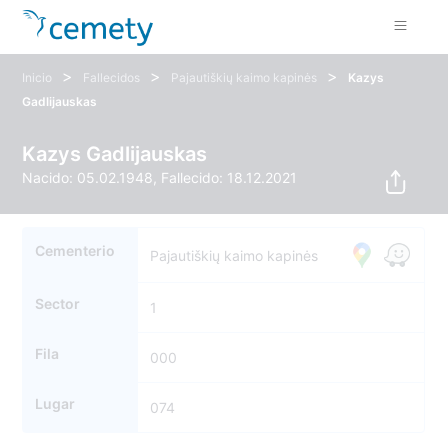
>
>
>
Inicio
Fallecidos
Pajautiškių kaimo kapinės
Kazys
Gadlijauskas
Kazys Gadlijauskas
Nacido: 05.02.1948, Fallecido: 18.12.2021
Cementerio
Pajautiškių kaimo kapinės
Sector
1
Fila
000
Lugar
074