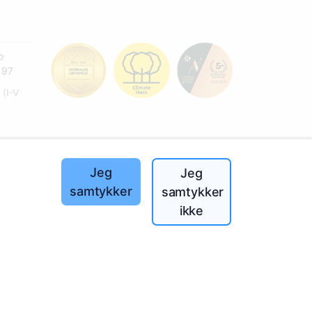
o
197
(I-V
landet!
Jeg
Jeg
samtykker
samtykker
ikke