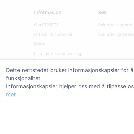
Informasjon
Søk
Om CEMETY
Søk etter avdøde
Ofte stilte spørsmål
Søk etter gravpla
Blogg
Liste over kommuner og
brukere
Dette nettstedet bruker informasjonskapsler for å
Personvernerklæring
funksjonalitet.
Betalingspolicy
Informasjonskapsler hjelper oss med å tilpasse o
Innstillinger for
mer
informasjonskapsler
Administratorer