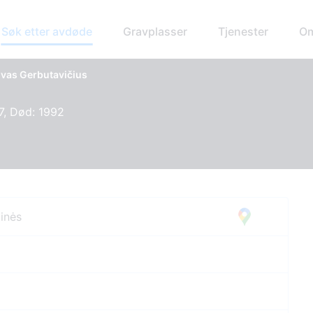
Søk etter avdøde
Gravplasser
Tjenester
Om
ovas Gerbutavičius
7, Død: 1992
pinės