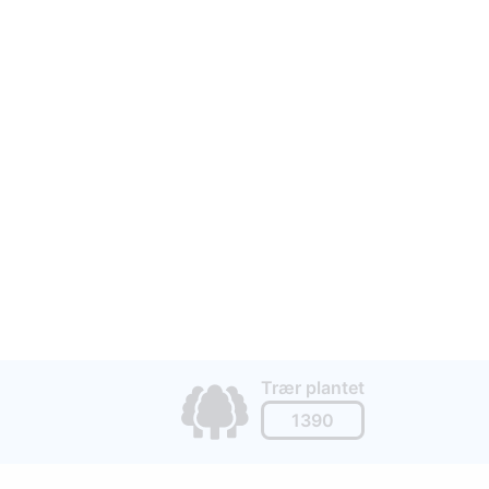
Trær plantet
1390