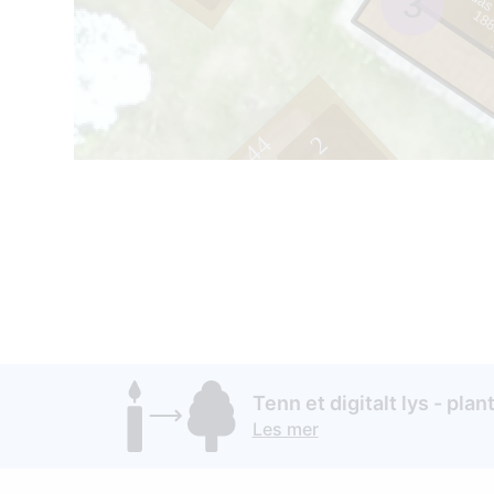
Vladas
3
8
8
9
-
1
9
7
2
44
Tenn et digitalt lys - plant
Les mer