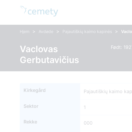
>
>
>
Hjem
Avdøde
Pajautiškių kaimo kapinės
Vacl
Vaclovas
Født: 192
Gerbutavičius
Kirkegård
Pajautiškių kaimo ka
Sektor
1
Rekke
000