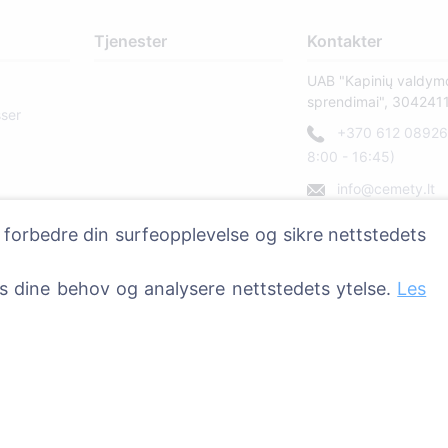
Tjenester
Kontakter
UAB "Kapinių valdym
sprendimai", 304241
sser
+370 612 08926 
8:00 - 16:45)
info@cemety.lt
Vi opererer over hele 
 forbedre din surfeopplevelse og sikre nettstedets
ss dine behov og analysere nettstedets ytelse.
Les