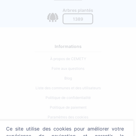
Arbres plantés
1389
Informations
À propos de CEMETY
Foire aux questions
Blog
Liste des communes et des utilisateurs
Politique de confidentialité
Politique de paiement
Paramètres des cookies
Ce site utilise des cookies pour améliorer votre
Recherche