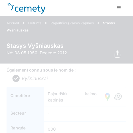
>
>
>
Accueil
Défunts
Pajautiškių kaimo kapinės
Stasys
Vyšniauskas
Stasys Vyšniauskas
Né: 08.05.1950, Décédé: 2012
Également connu sous le nom de :
Vyšniauskai
Pajautiškių kaimo
Cimetière
kapinės
Secteur
1
Rangée
000