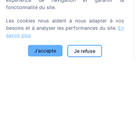
expérience de navigation et garantir la
fonctionnalité du site.
Rechercher des défunts
Rechercher des cimetières
Les cookies nous aident à nous adapter à vos
besoins et à analyser les performances du site.
En
Services
savoir plus
Contacts
J'accepte
Je refuse
UAB "Kapinių valdymo sprendimai", 304241197
+370 612 08926 (I-V 8:00 - 16:45)
info@cemety.lt
Nous intervenons dans tout le pays !