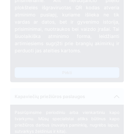
prisimename. Ant nerūdijančio plieno
plokštelės išgraviruotas QR kodas atveria
atminimo puslapį, kuriame išlieka ne tik
vardas ar datos, bet ir gyvenimo istorija,
prisiminimai, nuotraukos bei vaizdo įrašai. Tai
šiuolaikiška atminimo forma, leidžianti
artimiesiems sugrįžti prie brangių akimirkų ir
perduoti jas ateities kartoms.
Pirkti
Kapaviečių priežiūros paslaugos
Pasirūpinsime periodiniu arba vienkartiniu kapo
tvarkymu. Mūsų specialistai atliks būtinus kapo
priežiūros darbus (nuvalys paminklą, nugrėbs lapus,
sutvarkys želdinius ir kita).