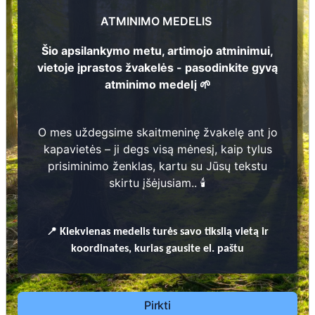
Vytautas Sladkevičius
2
ATMINIMO MEDELIS
101
1923 - 1987
102
Šio apsilankymo metu, artimojo atminimui,
vietoje įprastos žvakelės - pasodinkite gyvą
atminimo medelį 🌱
Adelė Sladkevičienė
1
1928 - 1997
O mes uždegsime skaitmeninę žvakelę ant jo
Prieinamos paslaugos:
kapavietės – ji degs visą mėnesį, kaip tylus
prisiminimo ženklas, kartu su Jūsų tekstu
Atminimo medelis
skirtu įšėjusiam.. 🕯️
Pasodinkite atminimo medelį artimo
žmogaus atminimui – gyvą simbolį, augantį
📍
Kiekvienas
medelis turės savo tikslią vietą ir
kartu su nauju Lietuvos mišku.
koordinates, kurias gausite el. paštu
🌳 Pasirinkite artimąjį, kurio atminimui skiriate
medelį, ir palikite jam skirtą atminimo žinutę.
🕯️ O mes, Jūsų vardu, uždegsime
skaitmeninę
Pirkti