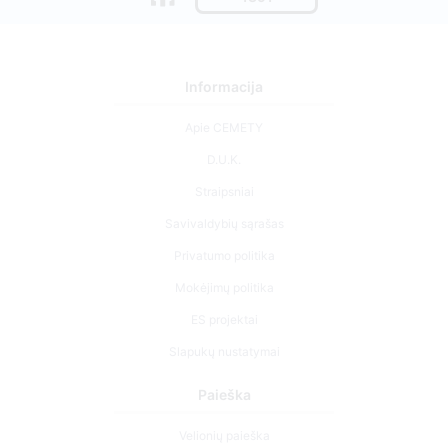
Informacija
Apie CEMETY
D.U.K.
Straipsniai
Savivaldybių sąrašas
Privatumo politika
Mokėjimų politika
ES projektai
Slapukų nustatymai
Paieška
Velionių paieška