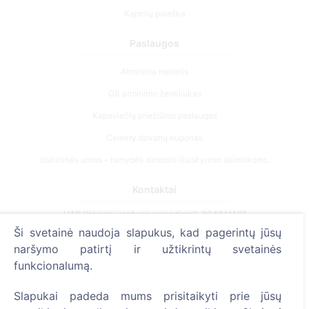
Kapinių paieška
Paslaugos
Atminimo medelis
QR atminimo ženkliukas
Kapaviečių priežiūros paslaugos
Cemety dovanų kuponas
Išskirtinės urnos – ramybės simbolis išsiskyrimo akimirkoms.
Kontaktai
UAB "Kapinių valdymo sprendimai", 304241197
Ši svetainė naudoja slapukus, kad pagerintų jūsų
+370 612 08926 (I-V 8:00 - 16:45)
naršymo patirtį ir užtikrintų svetainės
info@cemety.lt
funkcionalumą.
Veiklą vykdome visoje Lietuvoje!
Slapukai padeda mums prisitaikyti prie jūsų