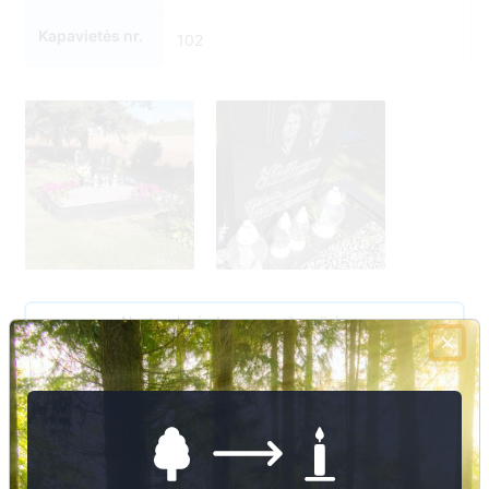
Kapavietės nr.
102
Nuotraukų ir duomenų atnaujinimas