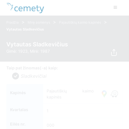
>
>
>
Pradžia
Mirę asmenys
Pajautiškių kaimo kapinės
Vytautas Sladkevičius
Vytautas Sladkevičius
Gimė: 1923, Mirė: 1987
Taip pat žinomas(-a) kaip:
Sladkevičiai
Pajautiškių kaimo
Kapinės
kapinės
Kvartalas
1
Eilės nr.
000