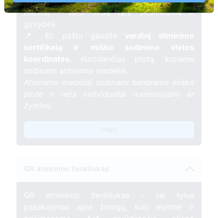
žvakelę artimojo kapavietėje
, kuri švies vieną
mėnesį – tarsi tiltas tarp prisiminimo ir
gyvybės.
📍 El. paštu gausite
vardinį atminimo
sertifikatą ir miško sodinimo vietos
koordinates
, nurodančias plotą, kuriame
sodinami atminimo medeliai.
Atminimo medeliai sodinami bendrame miško
plote ir nėra individualiai numeruojami ar
žymimi.
Pirkti
QR atminimo ženkliukas
QR atminimo ženkliukas – tai tylus
pasakojimas apie žmogų, kurį mylime ir