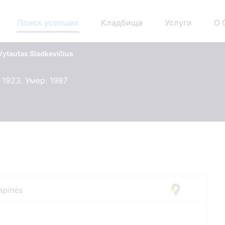
Поиск усопших
Кладбища
Услуги
О 
Vytautas Sladkevičius
 1923, Умер: 1987
apinės