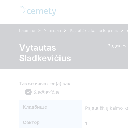
>
>
>
Главная
Усопшие
Pajautiškių kaimo kapinės
Vytautas
Родился:
Sladkevičius
Также известен(а) как:
Sladkevičiai
Кладбище
Pajautiškių kaimo k
Сектор
1