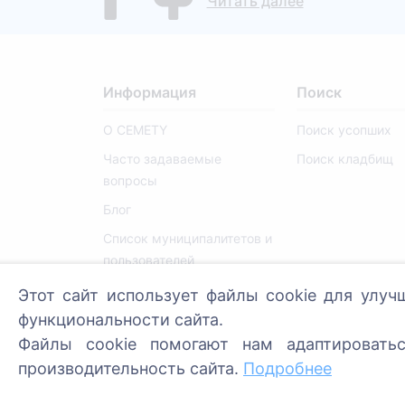
Читать далее
Информация
Поиск
О CEMETY
Поиск усопших
Часто задаваемые
Поиск кладбищ
вопросы
Блог
Список муниципалитетов и
пользователей
Политика
Этот сайт использует файлы cookie для улуч
конфиденциальности
функциональности сайта.
Политика платежей
Файлы cookie помогают нам адаптировать
производительность сайта.
Подробнее
Настройки cookie