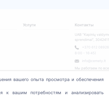
Услуги
Контакты
UAB "Kapinių valdym
sprendimai", 304241
+370 612 08926 
8:00 - 16:45)
info@cemety.lt
Мы работаем по вс
стране!
шения вашего опыта просмотра и обеспечения
ся к вашим потребностям и анализировать