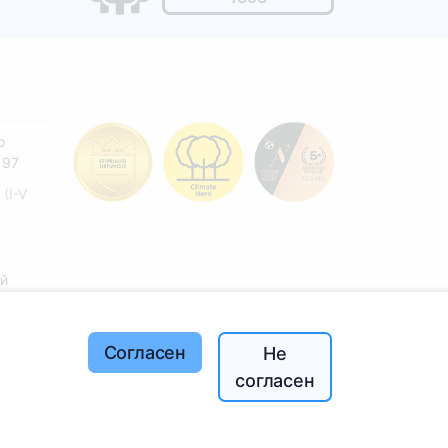
o
197
(I-V
ей
Согласен
Не
согласен