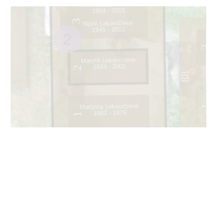
Antanas Lekavičius
1954 - 2015
3
Nijolė Lekavičienė
1945 - 2012
2
89
2
Marytė Lekavičienė
1924 - 2001
2
88
Marijona Lekavičienė
1
1882 - 1976
1