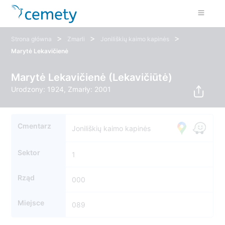
>
>
>
Strona główna
Zmarli
Joniliškių kaimo kapinės
Marytė Lekavičienė
Marytė Lekavičienė (Lekavičiūtė)
Urodzony: 1924, Zmarły: 2001
Cmentarz
Joniliškių kaimo kapinės
Sektor
1
Rząd
000
Miejsce
089