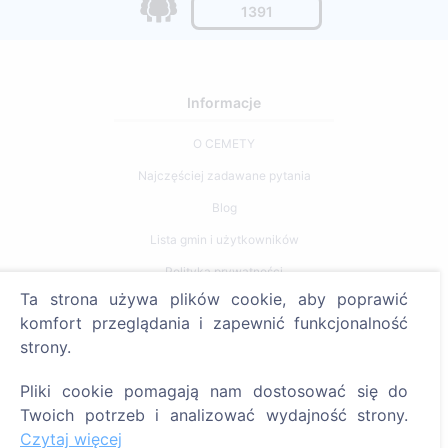
1391
Informacje
O CEMETY
Najczęściej zadawane pytania
Blog
Lista gmin i użytkowników
Polityka prywatności
Ta strona używa plików cookie, aby poprawić
Polityka płatności
komfort przeglądania i zapewnić funkcjonalność
Ustawienia plików cookie
strony.
Szukaj
Pliki cookie pomagają nam dostosować się do
Twoich potrzeb i analizować wydajność strony.
Szukaj zmarłych
Czytaj więcej