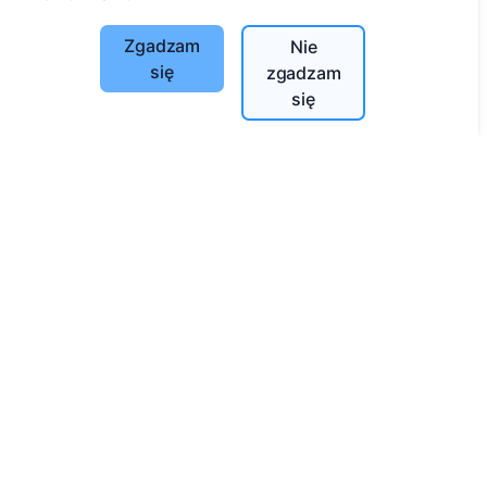
Szukaj cmentarzy
Zgadzam
Nie
Usługi
się
zgadzam
się
Kontakty
UAB "Kapinių valdymo sprendimai", 304241197
+370 612 08926 (I-V 8:00 - 16:45)
info@cemety.lt
Działamy na terenie całego kraju!