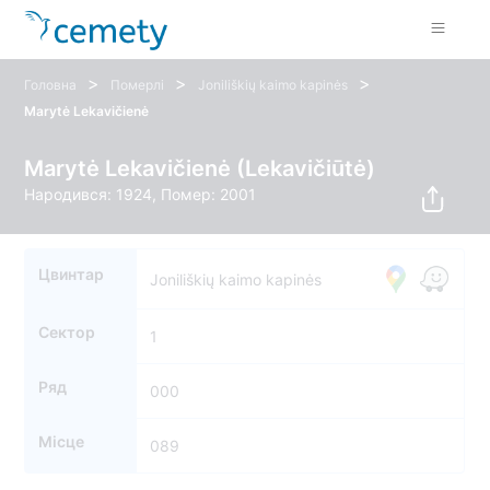
>
>
>
Головна
Померлі
Joniliškių kaimo kapinės
Marytė Lekavičienė
Marytė Lekavičienė (Lekavičiūtė)
Народився: 1924, Помер: 2001
Цвинтар
Joniliškių kaimo kapinės
Сектор
1
Ряд
000
Місце
089