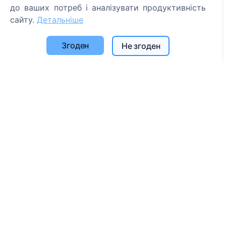
Пошук кладовищ
до ваших потреб і аналізувати продуктивність
сайту.
Детальніше
Послуги
Згоден
Не згоден
Контакти
UAB "Kapinių valdymo sprendimai", 304241197
+370 612 08926 (I-V 8:00 - 16:45)
info@cemety.lt
Ми працюємо по всій країні!