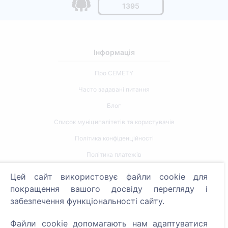
1395
Інформація
Про CEMETY
Часто задавані питання
Блог
Список муніципалітетів та користувачів
Політика конфіденційності
Політика платежів
Налаштування файлів cookie
Цей сайт використовує файли cookie для
покращення вашого досвіду перегляду і
Пошук
забезпечення функціональності сайту.
Пошук померлих
Файли cookie допомагають нам адаптуватися