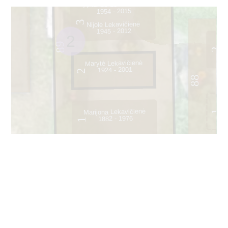
Antanas Lekavičius
1954 - 2015
3
Nijolė Lekavičienė
1945 - 2012
2
89
2
Marytė Lekavičienė
1924 - 2001
2
88
Marijona Lekavičienė
1
1882 - 1976
1