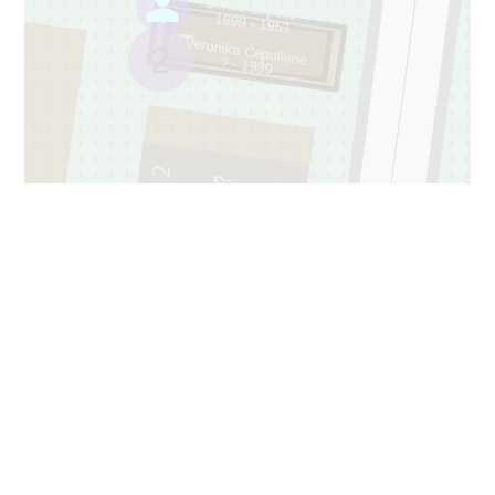
Jonas Čepulis
1899 - 1953
63
1
2
Veronika Čepulienė
? - 1939
2
64
6