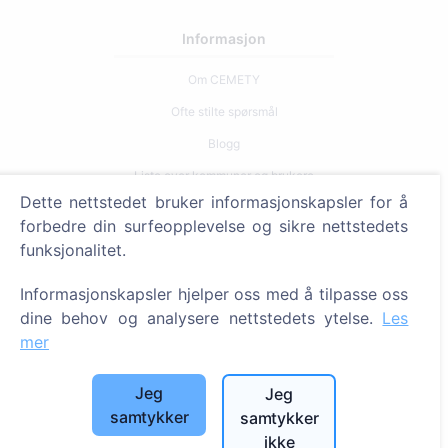
Informasjon
Om CEMETY
Ofte stilte spørsmål
Blogg
Liste over kommuner og brukere
Dette nettstedet bruker informasjonskapsler for å
Personvernerklæring
forbedre din surfeopplevelse og sikre nettstedets
Betalingspolicy
funksjonalitet.
Innstillinger for informasjonskapsler
Informasjonskapsler hjelper oss med å tilpasse oss
Søk
dine behov og analysere nettstedets ytelse.
Les
mer
Søk etter avdøde
Søk etter gravplasser
Jeg
Jeg
samtykker
samtykker
Tjenester
ikke