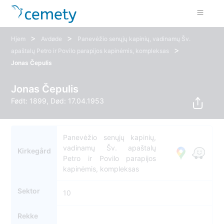
>
>
Hjem
Avdøde
Panevėžio senųjų kapinių, vadinamų Šv.
>
apaštalų Petro ir Povilo parapijos kapinėmis, kompleksas
Jonas Čepulis
Jonas Čepulis
Født: 1899, Død: 17.04.1953
Panevėžio senųjų kapinių,
vadinamų Šv. apaštalų
Kirkegård
Petro ir Povilo parapijos
kapinėmis, kompleksas
Sektor
10
Rekke