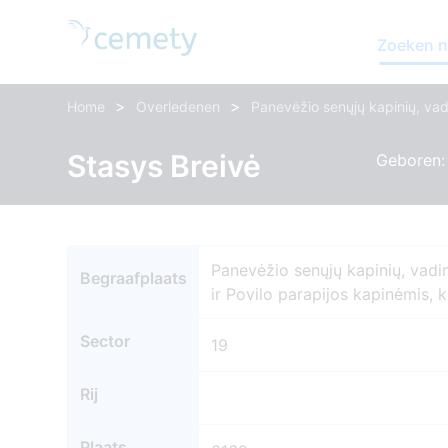
Zoeken n
>
>
Home
Overledenen
Panevėžio senųjų kapinių, vad
Stasys Breivė
Geboren: 
Panevėžio senųjų kapinių, vadi
Begraafplaats
ir Povilo parapijos kapinėmis,
Sector
19
Rij
Plaats