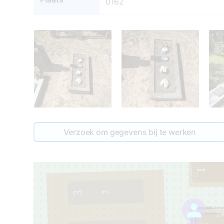
0162
Verzoek om gegevens bij te werken
162A
1
3
Sta
19