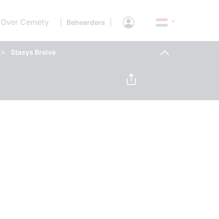
Over Cemety
|
|
Beheerders
>
Stasys Breivė