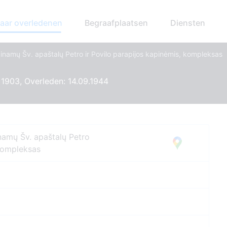
aar overledenen
Begraafplaatsen
Diensten
inamų Šv. apaštalų Petro ir Povilo parapijos kapinėmis, kompleksas
1903, Overleden: 14.09.1944
namų Šv. apaštalų Petro
 kompleksas