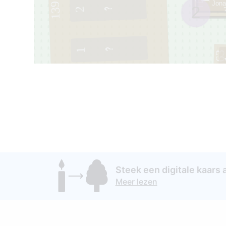
162
1
Jona
139
2
2
1
16
Steek een digitale kaars 
Meer lezen