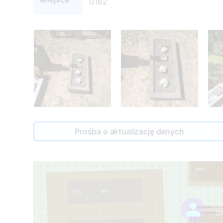
0162
Prośba o aktualizację danych
162A
1
3
Sta
19