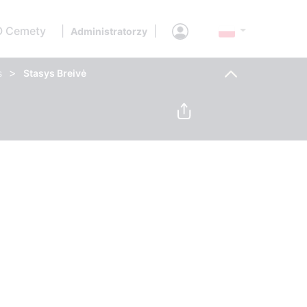
O Cemety
|
|
Administratorzy
>
s
Stasys Breivė