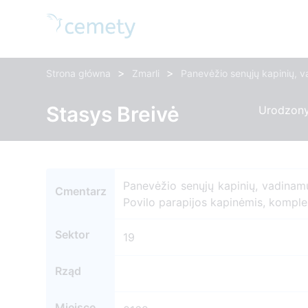
>
>
Strona główna
Zmarli
Panevėžio senųjų kapinių, v
Stasys Breivė
Urodzony:
Panevėžio senųjų kapinių, vadinamų
Cmentarz
Povilo parapijos kapinėmis, kompl
Sektor
19
Rząd
Miejsce