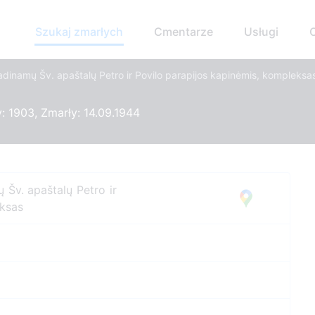
Szukaj zmarłych
Cmentarze
Usługi
adinamų Šv. apaštalų Petro ir Povilo parapijos kapinėmis, kompleksa
 1903, Zmarły: 14.09.1944
 Šv. apaštalų Petro ir
eksas