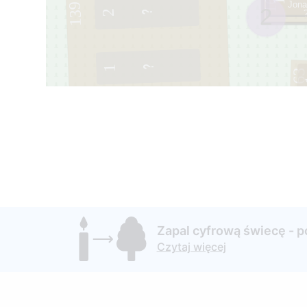
162
1
Jona
139
2
2
1
16
Zapal cyfrową świecę - 
Czytaj więcej