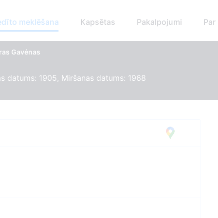
dīto meklēšana
Kapsētas
Pakalpojumi
Par
oras Gavėnas
s datums: 1905, Miršanas datums: 1968