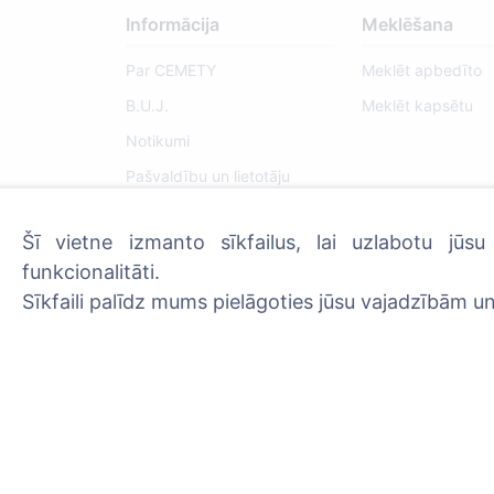
Informācija
Meklēšana
Par CEMETY
Meklēt apbedīto
B.U.J.
Meklēt kapsētu
Notikumi
Pašvaldību un lietotāju
saraksts
Privātuma politika
Šī vietne izmanto sīkfailus, lai uzlabotu jūs
funkcionalitāti.
Maksājumu politika
Sīkfaili palīdz mums pielāgoties jūsu vajadzībām un
ES projekti
Sīkfailu iestatījumi
Administratoriem
© 2013 - 2026 Cemety Visas tiesības aizsargātas