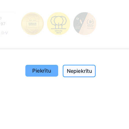
o
197
(I-V
ā!
Piekrītu
Nepiekrītu