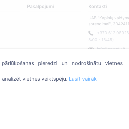
Pakalpojumi
Kontakti
UAB "Kapinių valdym
sprendimai", 304241
+370 612 08926 
8:00 - 16:45)
info@cemety.lt
Strādājam visā Latvij
u pārlūkošanas pieredzi un nodrošinātu vietnes
 analizēt vietnes veiktspēju.
Lasīt vairāk
Privātuma politika un noteikumi.