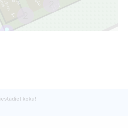
2
3
131
2
4
 iestādiet koku!