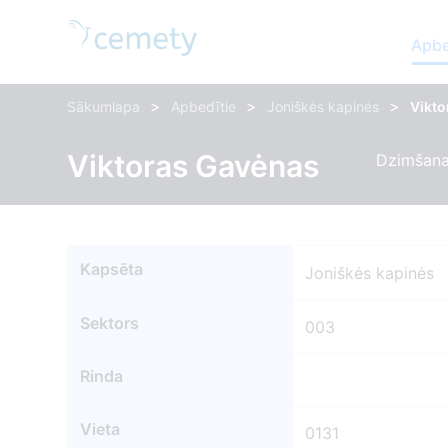
Apbe
>
>
>
Sākumlapa
Apbedītie
Joniškės kapinės
Vikt
Viktoras Gavėnas
Dzimšana
Kapsēta
Joniškės kapinės
Sektors
003
Rinda
Vieta
0131