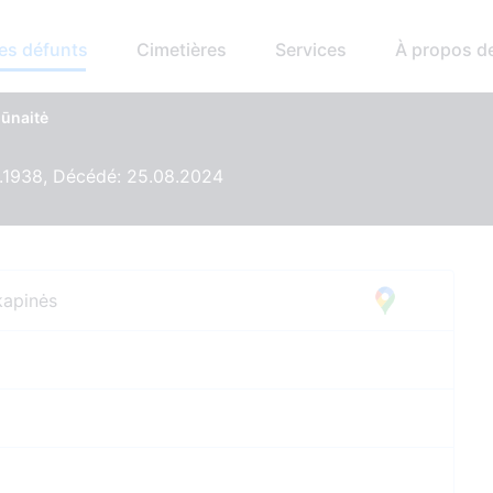
es défunts
Cimetières
Services
À propos d
iūnaitė
8.1938, Décédé: 25.08.2024
kapinės