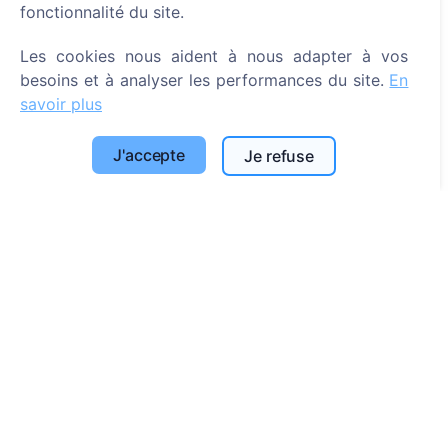
fonctionnalité du site.
Rechercher des défunts
Rechercher des cimetières
Les cookies nous aident à nous adapter à vos
besoins et à analyser les performances du site.
En
Services
savoir plus
Contacts
J'accepte
Je refuse
UAB "Kapinių valdymo sprendimai", 304241197
+370 612 08926 (I-V 8:00 - 16:45)
info@cemety.lt
Nous intervenons dans tout le pays !