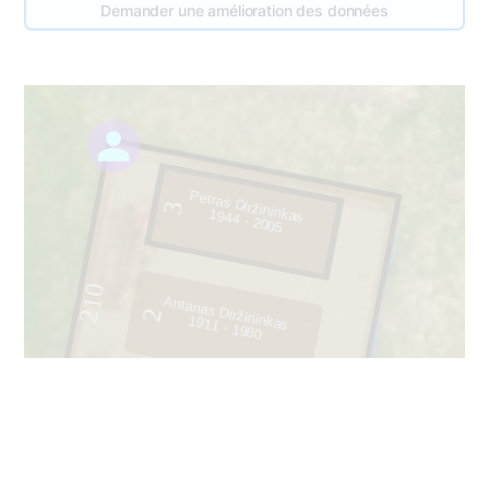
Demander une amélioration des données
Petras Diržininkas
3
1944 - 2005
210
Antanas Diržininkas
2
1911 - 1980