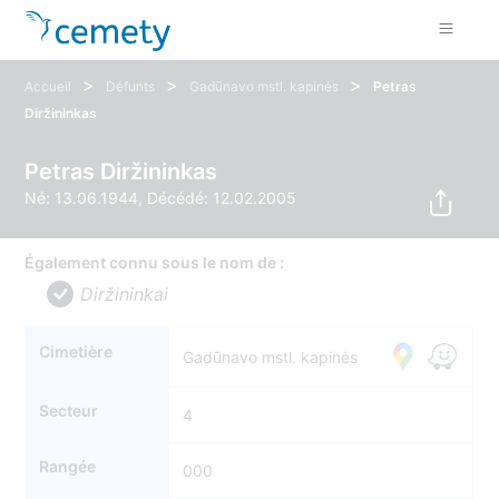
>
>
>
Accueil
Défunts
Gadūnavo mstl. kapinės
Petras
Diržininkas
Petras Diržininkas
Né: 13.06.1944, Décédé: 12.02.2005
Également connu sous le nom de :
Diržininkai
Cimetière
Gadūnavo mstl. kapinės
Secteur
4
Rangée
000