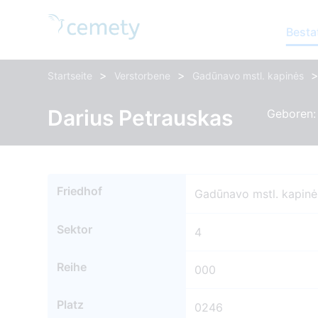
Besta
>
>
Startseite
Verstorbene
Gadūnavo mstl. kapinės
Darius Petrauskas
Geboren: 
Friedhof
Gadūnavo mstl. kapinė
Sektor
4
Reihe
000
Platz
0246