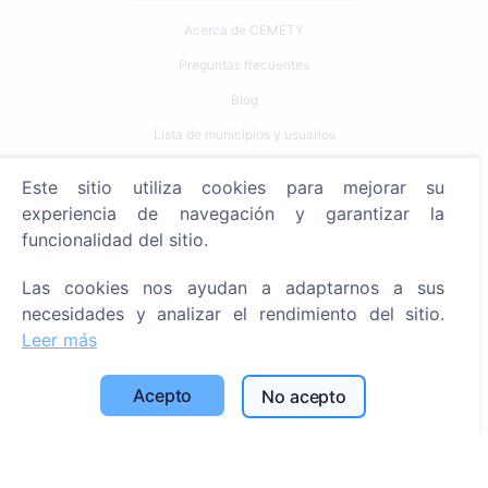
Acerca de CEMETY
Preguntas frecuentes
Blog
Lista de municipios y usuarios
Política de privacidad
Este sitio utiliza cookies para mejorar su
Política de pagos
experiencia de navegación y garantizar la
funcionalidad del sitio.
Configuración de cookies
Las cookies nos ayudan a adaptarnos a sus
Búsqueda
necesidades y analizar el rendimiento del sitio.
Buscar fallecidos
Leer más
Buscar cementerios
Acepto
No acepto
Servicios
Contactos