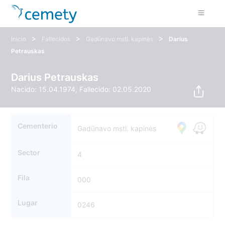
>
>
>
Inicio
Fallecidos
Gadūnavo mstl. kapinės
Darius
Petrauskas
Darius Petrauskas
Nacido: 15.04.1974, Fallecido: 02.05.2020
Cementerio
Gadūnavo mstl. kapinės
Sector
4
Fila
000
Lugar
0246