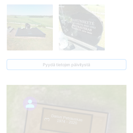
Pyydä tietojen päivitystä
Darius Petrauskas
3
1974 - 2020