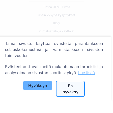
Tietoa CEMETY:stä
Usein kysytyt kysymykset
Blogi
Kuntaluettelo ja käyttäjät
Tietosuojakäytäntö
Tämä sivusto käyttää evästeitä parantaakseen
Maksukäytäntö
selauskokemustasi ja varmistaakseen sivuston
toimivuuden.
Evästeasetukset
Evästeet auttavat meitä mukautumaan tarpeisiisi ja
Haku
analysoimaan sivuston suorituskykyä.
Lue lisää
Etsi vainajia
Etsi hautausmaita
Hyväksyn
En
hyväksy
Palvelut
Yhteystiedot