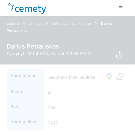
>
>
>
Etusivu
Vainajat
Gadūnavo mstl. kapinės
Darius
Petrauskas
Darius Petrauskas
Syntynyt: 15.04.1974, Kuollut: 02.05.2020
Hautausmaa
Gadūnavo mstl. kapinės
Sektio
4
Rivi
000
Hautapaikka
0246