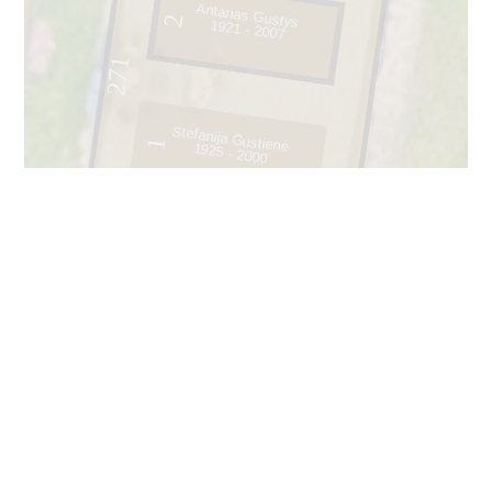
Antanas Gustys
2
1921 - 2007
271
Stefanija Gustienė
1
1925 - 2000