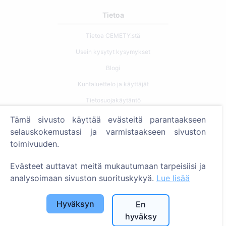
Tietoa
Tietoa CEMETY:stä
Usein kysytyt kysymykset
Blogi
Kuntaluettelo ja käyttäjät
Tietosuojakäytäntö
Maksukäytäntö
Tämä sivusto käyttää evästeitä parantaakseen
selauskokemustasi ja varmistaakseen sivuston
Evästeasetukset
toimivuuden.
Haku
Evästeet auttavat meitä mukautumaan tarpeisiisi ja
Etsi vainajia
analysoimaan sivuston suorituskykyä.
Lue lisää
Etsi hautausmaita
Hyväksyn
En
Palvelut
hyväksy