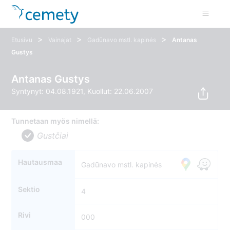
>
>
>
Etusivu
Vainajat
Gadūnavo mstl. kapinės
Antanas
Gustys
Antanas Gustys
Syntynyt: 04.08.1921, Kuollut: 22.06.2007
Tunnetaan myös nimellä:
Gustčiai
Hautausmaa
Gadūnavo mstl. kapinės
Sektio
4
Rivi
000