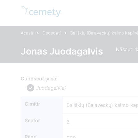
>
>
Acasă
Decedați
Bališkių (Balaveckų) kaimo kapin
Jonas Juodagalvis
Născut: 1
Cunoscut și ca:
Juodagalviai
Cimitir
Bališkių (Balaveckų) kaimo ka
Sector
2
Rând