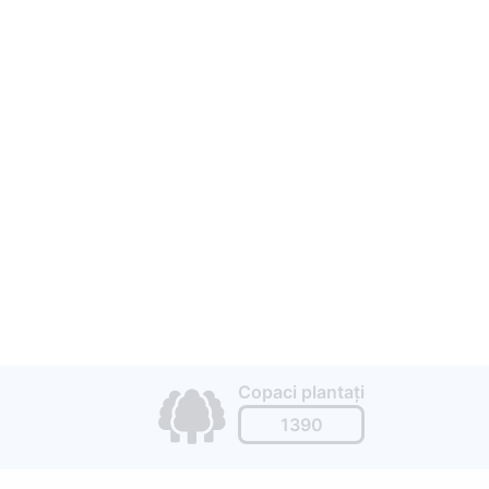
is
Copaci plantați
1390