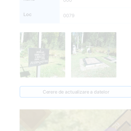
000
Loc
0079
90
1
Cerere de actualizare a datelor
79