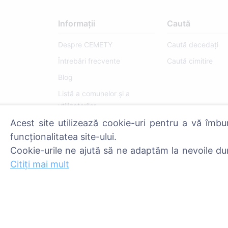
Informații
Caută
Despre CEMETY
Caută decedați
Întrebări frecvente
Caută cimitire
Blog
Listă a comunelor și a
utilizatorilor
Politica de confidențialitate
Acest site utilizează cookie-uri pentru a vă îmbu
funcționalitatea site-ului.
Politica de plăți
Cookie-urile ne ajută să ne adaptăm la nevoile du
Setări cookie-uri
Citiți mai mult
Administratori
© 2013 - 2026 Cemety Toate drepturile rezervate