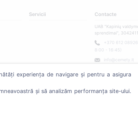
Servicii
Contacte
UAB "Kapinių valdym
sprendimai", 304241
+370 612 08926 
8:00 - 16:45)
info@cemety.lt
Activăm în toată țara!
nătăți experiența de navigare și pentru a asigura
mneavoastră și să analizăm performanța site-ului.
Politica de confidențialitate și termeni.