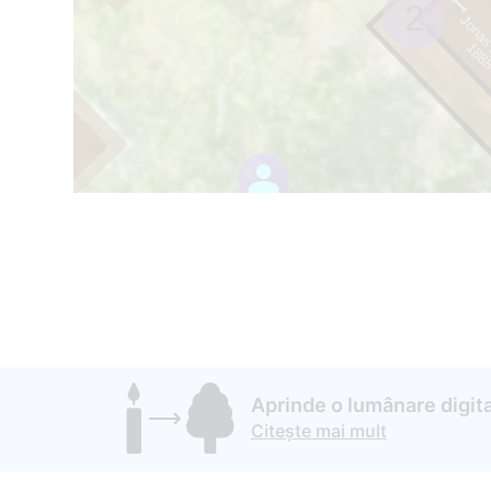
U
1
2
Jonas 
8
8
8
-
1
9
2
80
Aprinde o lumânare digita
Citește mai mult