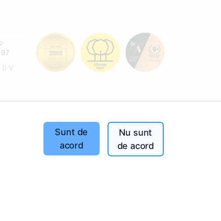
o
197
(I-V
Sunt de
Nu sunt
acord
de acord