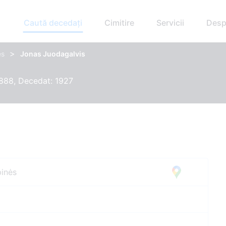
Caută decedați
Cimitire
Servicii
Desp
>
ės
Jonas Juodagalvis
888, Decedat: 1927
pinės