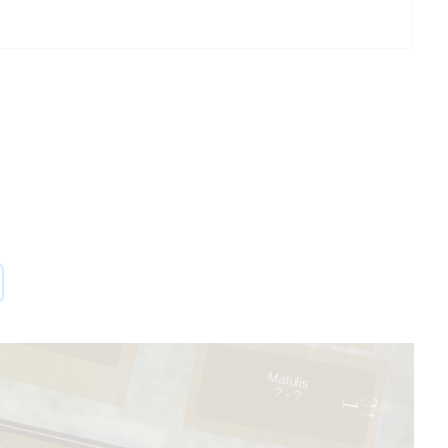
30
1
8
Matulis
? - ?
31
1