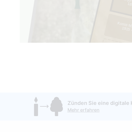
Marijo
18
Kostė M
1915 
Zünden Sie eine digitale 
Mehr erfahren