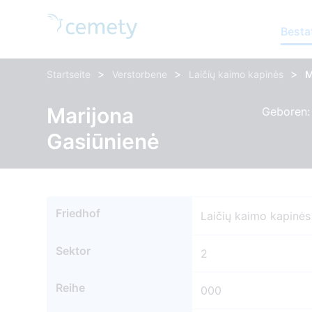
Besta
>
>
>
Startseite
Verstorbene
Laičių kaimo kapinės
M
Marijona
Geboren: 
Gasiūnienė
Friedhof
Laičių kaimo kapinės
Sektor
2
Reihe
000