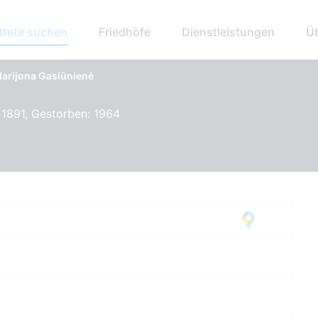
ttete suchen
Friedhöfe
Dienstleistungen
Ü
arijona Gasiūnienė
1891, Gestorben: 1964