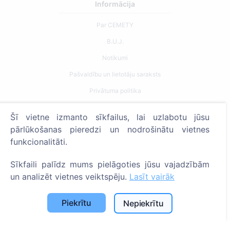
Informācija
Par CEMETY
B.U.J.
Notikumi
Pašvaldību un lietotāju saraksts
Privātuma politika
Maksājumu politika
Šī vietne izmanto sīkfailus, lai uzlabotu jūsu
ES projekti
pārlūkošanas pieredzi un nodrošinātu vietnes
Sīkfailu iestatījumi
funkcionalitāti.
Meklēšana
Sīkfaili palīdz mums pielāgoties jūsu vajadzībām
un analizēt vietnes veiktspēju.
Lasīt vairāk
Meklēt apbedīto
Meklēt kapsētu
Piekrītu
Nepiekrītu
Pakalpojumi