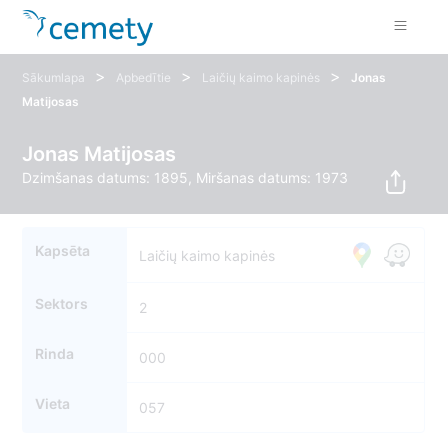
>
>
>
Sākumlapa
Apbedītie
Laičių kaimo kapinės
Jonas
Matijosas
Jonas Matijosas
Dzimšanas datums: 1895, Miršanas datums: 1973
Kapsēta
Laičių kaimo kapinės
Sektors
2
Rinda
000
Vieta
057