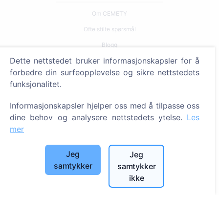
Om CEMETY
Ofte stilte spørsmål
Blogg
Dette nettstedet bruker informasjonskapsler for å
Liste over kommuner og brukere
forbedre din surfeopplevelse og sikre nettstedets
Personvernerklæring
funksjonalitet.
Betalingspolicy
Informasjonskapsler hjelper oss med å tilpasse oss
Innstillinger for informasjonskapsler
dine behov og analysere nettstedets ytelse.
Les
mer
Søk
Søk etter avdøde
Jeg
Jeg
Søk etter gravplasser
samtykker
samtykker
ikke
Tjenester
Kontakter