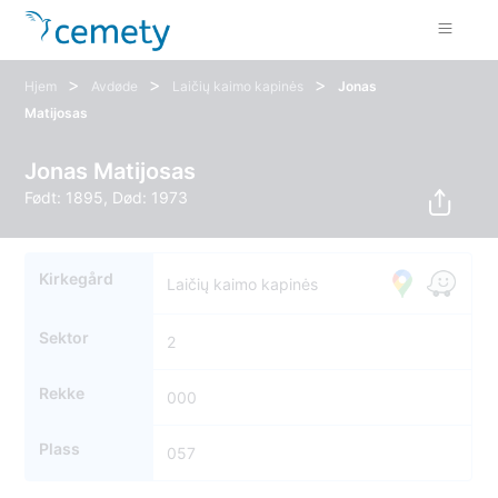
>
>
>
Hjem
Avdøde
Laičių kaimo kapinės
Jonas
Matijosas
Jonas Matijosas
Født: 1895, Død: 1973
Kirkegård
Laičių kaimo kapinės
Sektor
2
Rekke
000
Plass
057