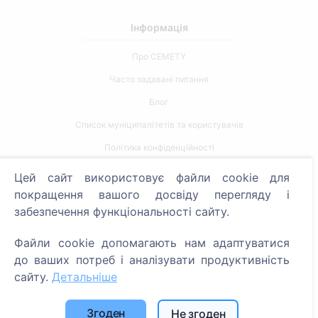
Інформація
Про CEMETY
Часто задавані питання
Блог
Список муніципалітетів та користувачів
Політика конфіденційності
Політика платежів
Цей сайт використовує файли cookie для
Налаштування файлів cookie
покращення вашого досвіду перегляду і
забезпечення функціональності сайту.
Пошук
Файли cookie допомагають нам адаптуватися
Пошук померлих
до ваших потреб і аналізувати продуктивність
Пошук кладовищ
сайту.
Детальніше
Послуги
Згоден
Не згоден