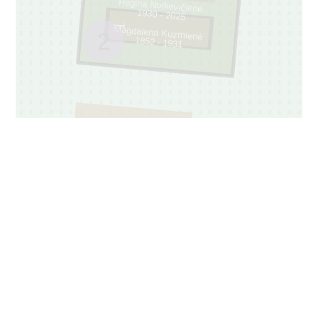
Regina Norkevičienė
1930 - 2025
1
Magdalena Kuzmienė
2
1852 - 1931
45