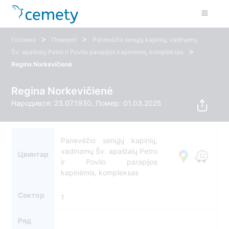
>
>
Головна
Померлі
Panevėžio senųjų kapinių, vadinamų
>
Šv. apaštalų Petro ir Povilo parapijos kapinėmis, kompleksas
Regina Norkevičienė
Regina Norkevičienė
Народився: 23.07.1930, Помер: 01.03.2025
Panevėžio senųjų kapinių,
vadinamų Šv. apaštalų Petro
Цвинтар
ir Povilo parapijos
kapinėmis, kompleksas
Сектор
1
Ряд