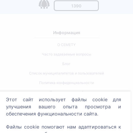
1390
Информация
О CEMETY
Часто задаваемые вопросы
Блог
Список муниципалитетов и пользователей
Политика конфиденциальности
Политика платежей
Этот сайт использует файлы cookie для
Настройки cookie
улучшения вашего опыта просмотра и
обеспечения функциональности сайта.
Поиск
Файлы cookie помогают нам адаптироваться к
Поиск усопших