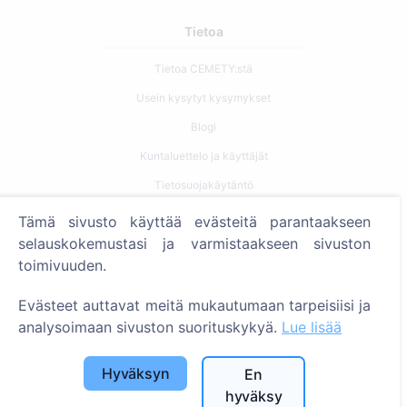
Tietoa
Tietoa CEMETY:stä
Usein kysytyt kysymykset
Blogi
Kuntaluettelo ja käyttäjät
Tietosuojakäytäntö
Maksukäytäntö
Tämä sivusto käyttää evästeitä parantaakseen
selauskokemustasi ja varmistaakseen sivuston
Evästeasetukset
toimivuuden.
Haku
Evästeet auttavat meitä mukautumaan tarpeisiisi ja
Etsi vainajia
analysoimaan sivuston suorituskykyä.
Lue lisää
Etsi hautausmaita
Hyväksyn
En
Palvelut
hyväksy