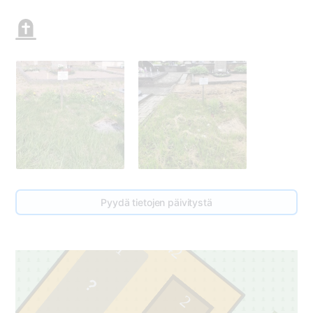
43
3
Pyydä tietojen päivitystä
42
1
2