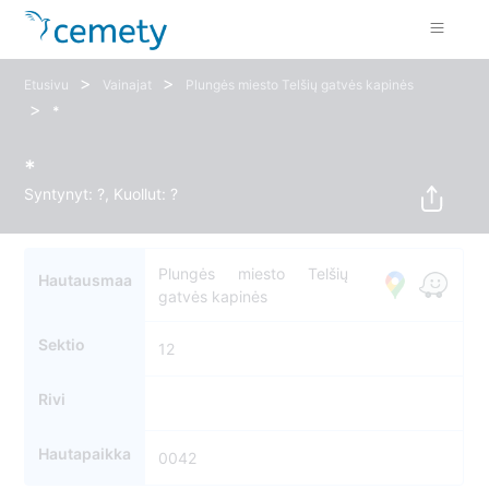
>
>
Etusivu
Vainajat
Plungės miesto Telšių gatvės kapinės
>
*
*
Syntynyt: ?, Kuollut: ?
Plungės miesto Telšių
Hautausmaa
gatvės kapinės
Sektio
12
Rivi
Hautapaikka
0042