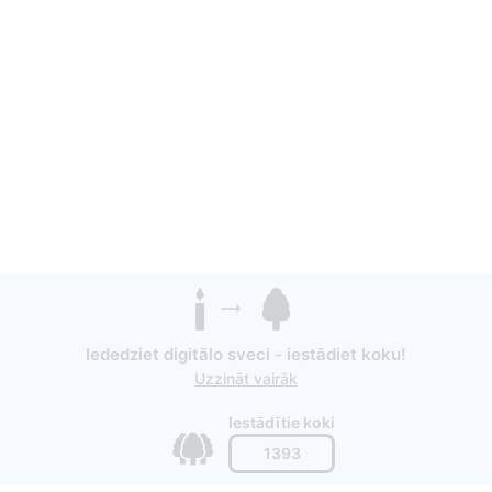
Iededziet digitālo sveci - iestādiet koku!
Uzzināt vairāk
Iestādītie koki
1393