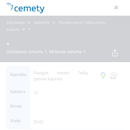
>
>
Sākumlapa
Apbedītie
Plungės miesto Telšių gatvės
>
kapinės
*
*
Dzimšanas datums: ?, Miršanas datums: ?
Plungės miesto Telšių
Kapsēta
gatvės kapinės
Sektors
12
Rinda
Vieta
0042