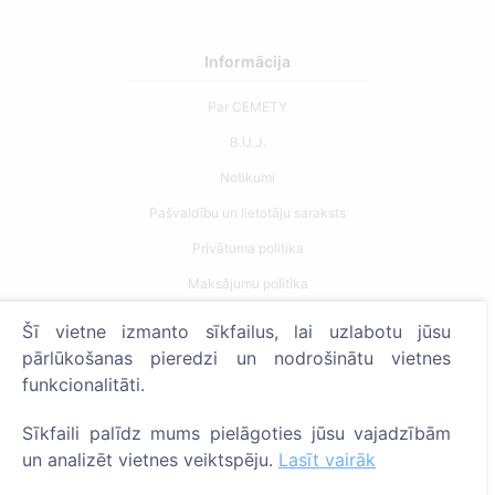
Informācija
Par CEMETY
B.U.J.
Notikumi
Pašvaldību un lietotāju saraksts
Privātuma politika
Maksājumu politika
ES projekti
Šī vietne izmanto sīkfailus, lai uzlabotu jūsu
Sīkfailu iestatījumi
pārlūkošanas pieredzi un nodrošinātu vietnes
funkcionalitāti.
Meklēšana
Sīkfaili palīdz mums pielāgoties jūsu vajadzībām
Meklēt apbedīto
un analizēt vietnes veiktspēju.
Lasīt vairāk
Meklēt kapsētu