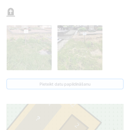
43
3
Pieteikt datu papildināšanu
42
1
2