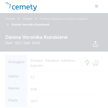
>
>
Forside
Afdøde
Kristaus Karaliaus katedros kapinės
>
Danina Veronika Kunskienė
Danina Veronika Kunskienė
Født: 1927, Død: 2003
Kristaus Karaliaus katedros
Kirkegård
kapinės
Sektor
52
Række
006
Plads
0011