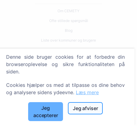
Om CEMETY
Ofte stillede spørgsmål
Blog
Liste over kommuner og brugere
Privatlivspolitik
Denne side bruger cookies for at forbedre din
Betalingspolitik
browseroplevelse og sikre funktionaliteten på
Cookieindstillinger
siden.
Søg
Cookies hjælper os med at tilpasse os dine behov
og analysere sidens ydeevne.
Læs mere
Søg efter afdøde
Søg efter kirkegårde
Jeg
Jeg afviser
accepterer
Tjenester
Kontakt