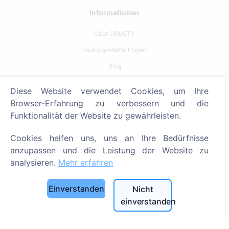
Informationen
Über CEMETY
Häufig gestellte Fragen
Blog
Liste der Gemeinden und Benutzer
Diese Website verwendet Cookies, um Ihre
Datenschutzrichtlinie
Browser-Erfahrung zu verbessern und die
Funktionalität der Website zu gewährleisten.
Zahlungsverfahren
Cookie-Einstellungen
Cookies helfen uns, uns an Ihre Bedürfnisse
anzupassen und die Leistung der Website zu
Suche
analysieren.
Mehr erfahren
Bestattete suchen
Einverstanden
Nicht
Friedhöfe suchen
einverstanden
Dienstleistungen