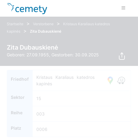
>
>
Startseite
Verstorbene
Kristaus Karaliaus katedros
>
kapinės
Zita Dubauskienė
Zita Dubauskienė
Geboren: 27.09.1955, Gestorben: 30.09.2025
Kristaus Karaliaus katedros
Friedhof
kapinės
Sektor
15
Reihe
003
Platz
0006