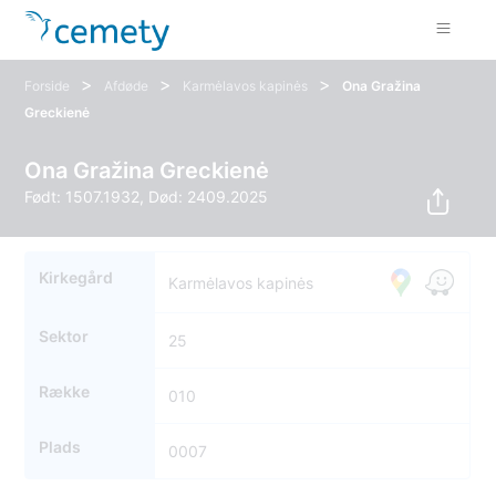
>
>
>
Forside
Afdøde
Karmėlavos kapinės
Ona Gražina
Greckienė
Ona Gražina Greckienė
Født: 1507.1932, Død: 2409.2025
Kirkegård
Karmėlavos kapinės
Sektor
25
Række
010
Plads
0007