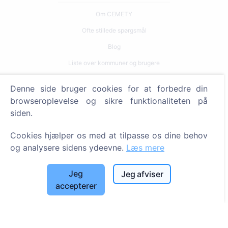
Om CEMETY
Ofte stillede spørgsmål
Blog
Liste over kommuner og brugere
Privatlivspolitik
Denne side bruger cookies for at forbedre din
Betalingspolitik
browseroplevelse og sikre funktionaliteten på
siden.
Cookieindstillinger
Søg
Cookies hjælper os med at tilpasse os dine behov
og analysere sidens ydeevne.
Læs mere
Søg efter afdøde
Søg efter kirkegårde
Jeg
Jeg afviser
accepterer
Tjenester
Kontakt