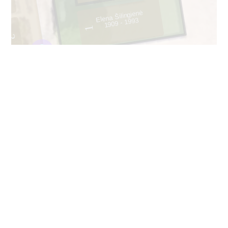
Elena Šilingienė
1909 - 1993
1
3