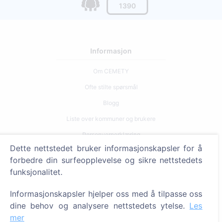
1390
Informasjon
Om CEMETY
Ofte stilte spørsmål
Blogg
Liste over kommuner og brukere
Personvernerklæring
Dette nettstedet bruker informasjonskapsler for å
Betalingspolicy
forbedre din surfeopplevelse og sikre nettstedets
Innstillinger for informasjonskapsler
funksjonalitet.
Søk
Informasjonskapsler hjelper oss med å tilpasse oss
dine behov og analysere nettstedets ytelse.
Les
Søk etter avdøde
mer