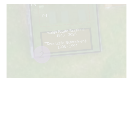
29
2
Marija Ritutė Brasienė
1943 - 2026
Anastazija Bulauskienė
1
1908 - 1994
2