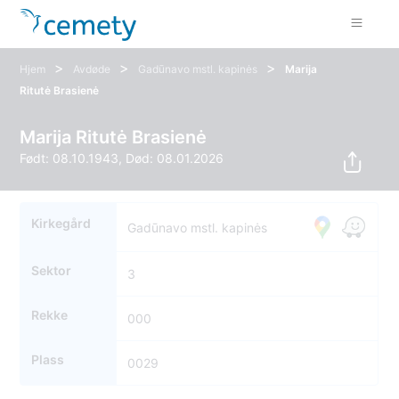
>
>
>
Hjem
Avdøde
Gadūnavo mstl. kapinės
Marija
Ritutė Brasienė
Marija Ritutė Brasienė
Født: 08.10.1943, Død: 08.01.2026
Kirkegård
Gadūnavo mstl. kapinės
Sektor
3
Rekke
000
Plass
0029