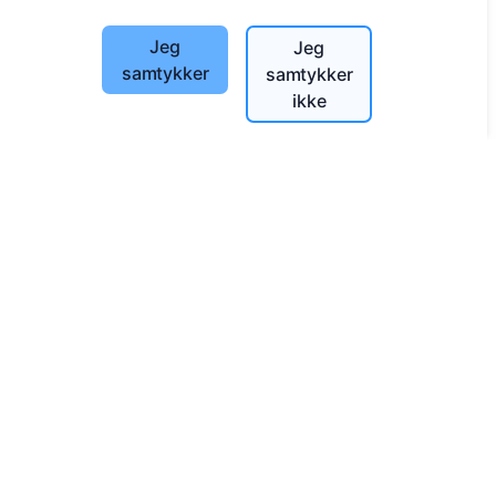
Søk etter gravplasser
Jeg
Jeg
Tjenester
samtykker
samtykker
ikke
Kontakter
UAB "Kapinių valdymo sprendimai", 304241197
+370 612 08926 (I-V 8:00 - 16:45)
info@cemety.lt
Vi opererer over hele landet!