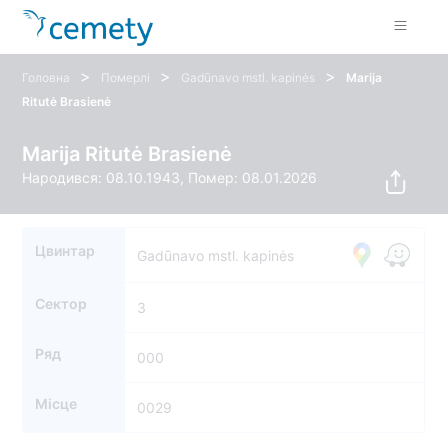
>
>
>
Головна
Померлі
Gadūnavo mstl. kapinės
Marija
Ritutė Brasienė
Marija Ritutė Brasienė
Народився: 08.10.1943, Помер: 08.01.2026
Цвинтар
Gadūnavo mstl. kapinės
Сектор
3
Ряд
000
Місце
0029