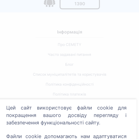
1390
Інформація
Про CEMETY
Часто задавані питання
Блог
Список муніципалітетів та користувачів
Політика конфіденційності
Політика платежів
Налаштування файлів cookie
Цей сайт використовує файли cookie для
покращення вашого досвіду перегляду і
Пошук
забезпечення функціональності сайту.
Пошук померлих
Файли cookie допомагають нам адаптуватися