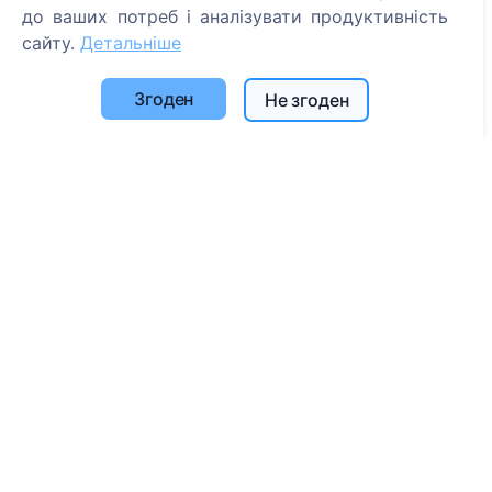
Пошук кладовищ
до ваших потреб і аналізувати продуктивність
сайту.
Детальніше
Послуги
Згоден
Не згоден
Контакти
UAB "Kapinių valdymo sprendimai", 304241197
+370 612 08926 (I-V 8:00 - 16:45)
info@cemety.lt
Ми працюємо по всій країні!