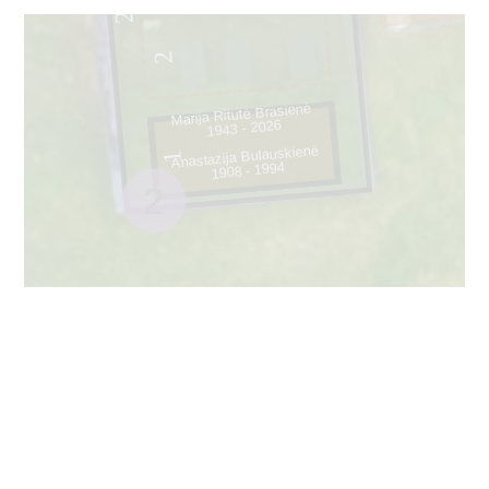
29
2
Marija Ritutė Brasienė
1943 - 2026
Anastazija Bulauskienė
1
1908 - 1994
2