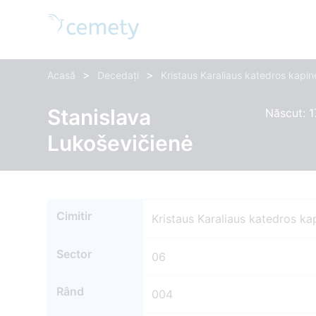
>
>
Acasă
Decedați
Kristaus Karaliaus katedros kapin
Stanislava
Născut: 1
Lukoševičienė
Cimitir
Kristaus Karaliaus katedros ka
Sector
06
Rând
004