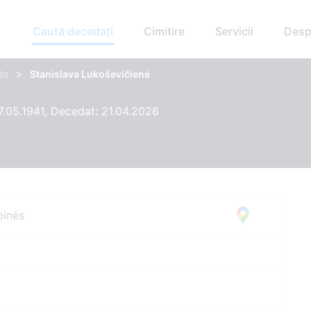
Caută decedați
Cimitire
Servicii
Desp
>
ės
Stanislava Lukoševičienė
7.05.1941, Decedat: 21.04.2026
pinės