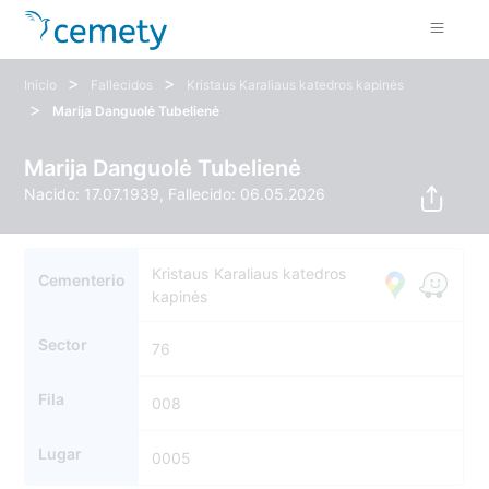
>
>
Inicio
Fallecidos
Kristaus Karaliaus katedros kapinės
>
Marija Danguolė Tubelienė
Marija Danguolė Tubelienė
Nacido: 17.07.1939, Fallecido: 06.05.2026
Kristaus Karaliaus katedros
Cementerio
kapinės
Sector
76
Fila
008
Lugar
0005