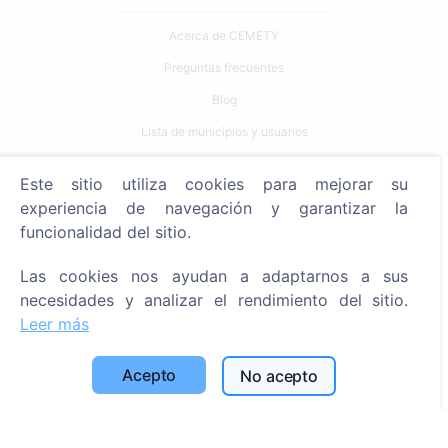
Acerca de CEMETY
Preguntas frecuentes
Blog
Lista de municipios y usuarios
Política de privacidad
Este sitio utiliza cookies para mejorar su
Política de pagos
experiencia de navegación y garantizar la
Configuración de cookies
funcionalidad del sitio.
Búsqueda
Las cookies nos ayudan a adaptarnos a sus
necesidades y analizar el rendimiento del sitio.
Buscar fallecidos
Leer más
Buscar cementerios
Acepto
No acepto
Servicios
Contactos