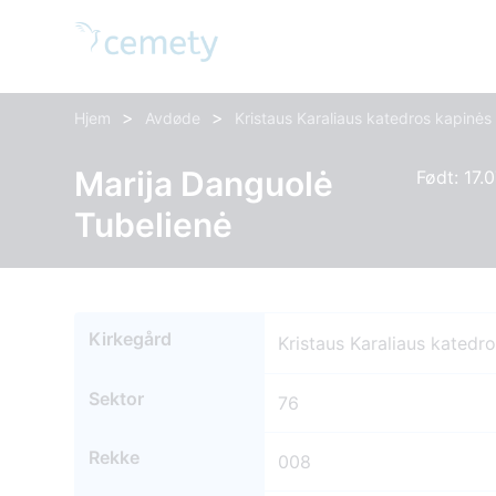
>
>
Hjem
Avdøde
Kristaus Karaliaus katedros kapinės
Marija Danguolė
Født: 17.
Tubelienė
Kirkegård
Kristaus Karaliaus katedr
Sektor
76
Rekke
008