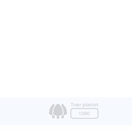
Trær plantet
1390