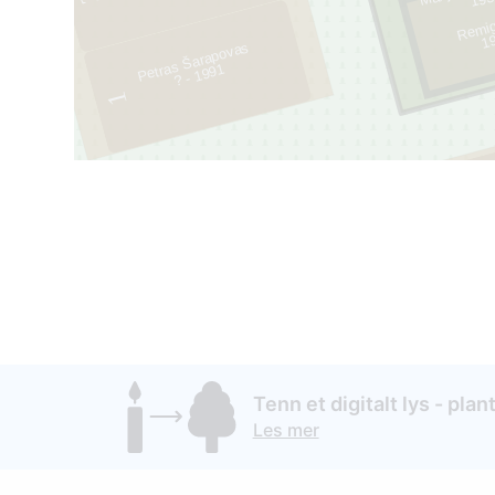
R
mig
19
Petras Šarapovas
? - 1991
1
Tenn et digitalt lys - plant
Les mer