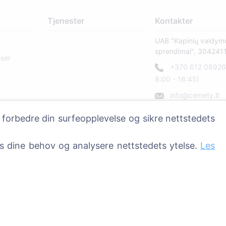
Tjenester
Kontakter
UAB "Kapinių valdym
sprendimai", 304241
sser
+370 612 08926 
8:00 - 16:45)
info@cemety.lt
Vi opererer over hele 
 forbedre din surfeopplevelse og sikre nettstedets
ss dine behov og analysere nettstedets ytelse.
Les