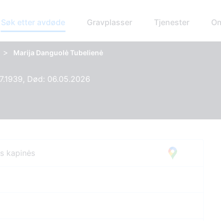
Søk etter avdøde
Gravplasser
Tjenester
Om
>
Marija Danguolė Tubelienė
07.1939, Død: 06.05.2026
os kapinės