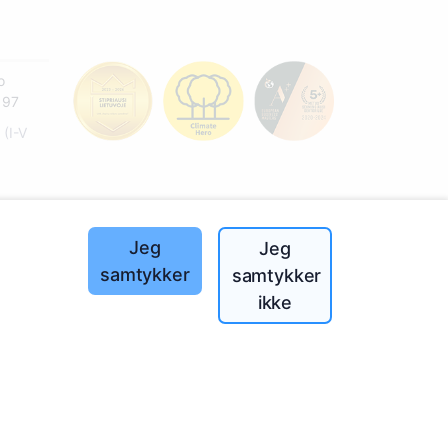
o
197
(I-V
landet!
Jeg
Jeg
samtykker
samtykker
ikke