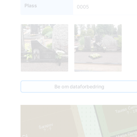
Plass
0005
Be om dataforbedring
Tauras Čern
3
? - 1
5
Šarapov
Marija Dang
? - ?
193
2