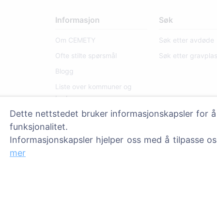
Informasjon
Søk
Om CEMETY
Søk etter avdøde
Ofte stilte spørsmål
Søk etter gravpla
Blogg
Liste over kommuner og
brukere
Dette nettstedet bruker informasjonskapsler for å
Personvernerklæring
funksjonalitet.
Betalingspolicy
Informasjonskapsler hjelper oss med å tilpasse o
Innstillinger for
mer
informasjonskapsler
Administratorer