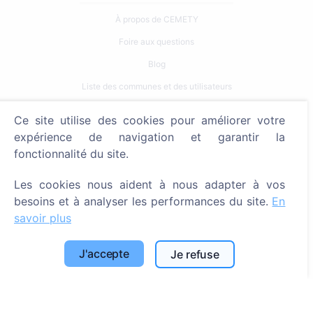
À propos de CEMETY
Foire aux questions
Blog
Liste des communes et des utilisateurs
Politique de confidentialité
Ce site utilise des cookies pour améliorer votre
Politique de paiement
expérience de navigation et garantir la
fonctionnalité du site.
Paramètres des cookies
Les cookies nous aident à nous adapter à vos
Recherche
besoins et à analyser les performances du site.
En
Rechercher des défunts
savoir plus
Rechercher des cimetières
J'accepte
Je refuse
Services
Contacts