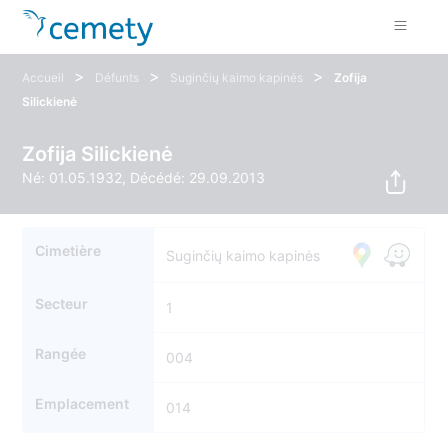
>
>
>
Accueil
Défunts
Suginčių kaimo kapinės
Zofija
Silickienė
Zofija Silickienė
Né: 01.05.1932, Décédé: 29.09.2013
Cimetière
Suginčių kaimo kapinės
Secteur
1
Rangée
004
Emplacement
014