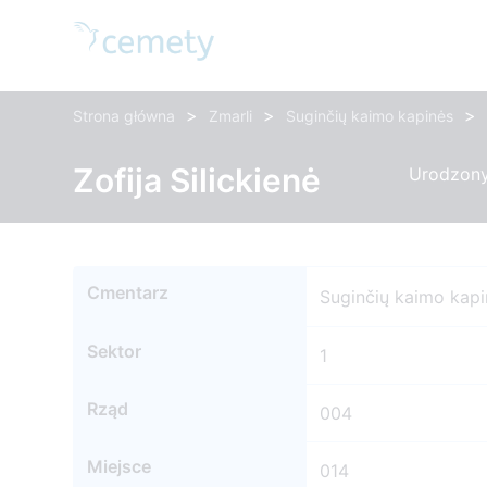
>
>
>
Strona główna
Zmarli
Suginčių kaimo kapinės
Zofija Silickienė
Urodzony:
Cmentarz
Suginčių kaimo kapi
Sektor
1
Rząd
004
Miejsce
014