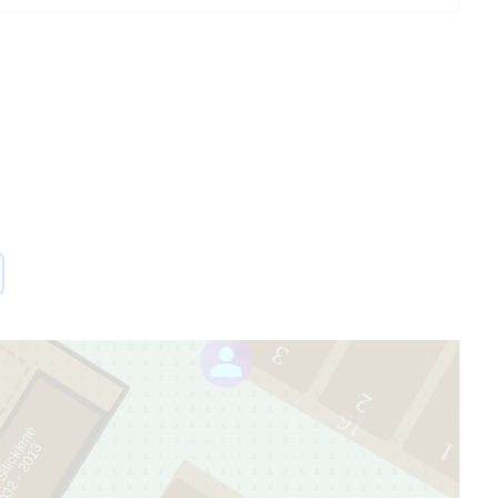
3
2
16
Silickienė
1
3