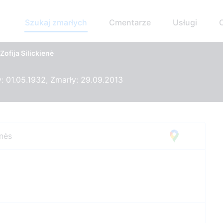
Szukaj zmarłych
Cmentarze
Usługi
Zofija Silickienė
 01.05.1932, Zmarły: 29.09.2013
nės