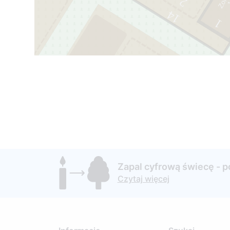
2
14
1
1
3
2
6
Zapal cyfrową świecę - 
Czytaj więcej