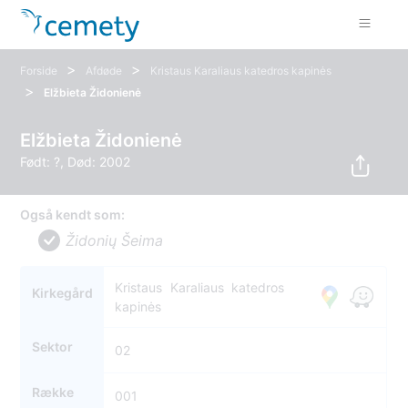
>
>
Forside
Afdøde
Kristaus Karaliaus katedros kapinės
>
Elžbieta Židonienė
Elžbieta Židonienė
Født: ?, Død: 2002
Også kendt som:
Židonių Šeima
Kristaus Karaliaus katedros
Kirkegård
kapinės
Sektor
02
Række
001