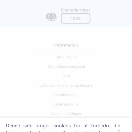
Plantede træer
1393
Information
Om CEMETY
Ofte stillede spørgsmål
Blog
Liste over kommuner og brugere
Privatlivspolitik
Betalingspolitik
Cookieindstillinger
Denne side bruger cookies for at forbedre din
Søg