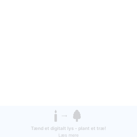
Tænd et digitalt lys - plant et træ!
Læs mere