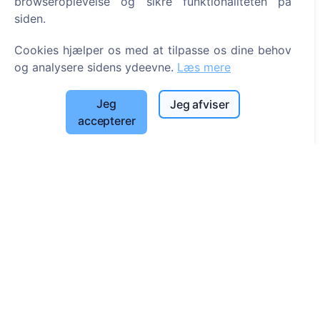
browseroplevelse og sikre funktionaliteten på
Søg efter afdøde
siden.
Søg efter kirkegårde
Cookies hjælper os med at tilpasse os dine behov
og analysere sidens ydeevne.
Læs mere
Tjenester
Jeg
Jeg afviser
Kontakt
accepterer
UAB "Kapinių valdymo sprendimai", 304241197
+370 612 08926 (I-V 8:00 - 16:45)
info@cemety.lt
Vi arbejder i hele Danmark!