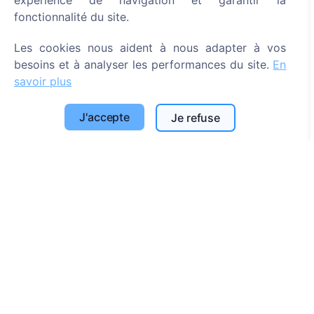
expérience de navigation et garantir la
fonctionnalité du site.
Rechercher des défunts
Rechercher des cimetières
Les cookies nous aident à nous adapter à vos
besoins et à analyser les performances du site.
En
Services
savoir plus
Contacts
J'accepte
Je refuse
UAB "Kapinių valdymo sprendimai", 304241197
+370 612 08926 (I-V 8:00 - 16:45)
info@cemety.lt
Nous intervenons dans tout le pays !