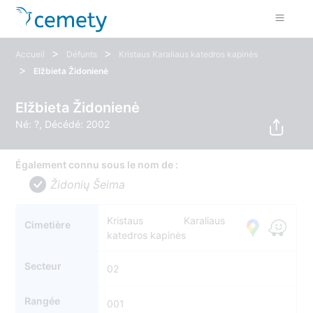
>
>
Accueil
Défunts
Kristaus Karaliaus katedros kapinės
>
Elžbieta Židonienė
Elžbieta Židonienė
Né: ?, Décédé: 2002
Également connu sous le nom de :
Židonių Šeima
Kristaus Karaliaus
Cimetière
katedros kapinės
Secteur
02
Rangée
001