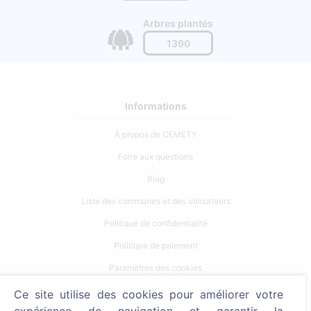
Arbres plantés
1390
Informations
À propos de CEMETY
Foire aux questions
Blog
Liste des communes et des utilisateurs
Politique de confidentialité
Politique de paiement
Paramètres des cookies
Ce site utilise des cookies pour améliorer votre
Recherche