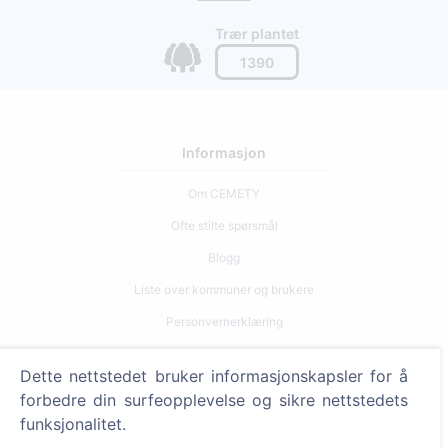
Trær plantet
1390
Informasjon
Om CEMETY
Ofte stilte spørsmål
Blogg
Liste over kommuner og brukere
Personvernerklæring
Betalingspolicy
Dette nettstedet bruker informasjonskapsler for å
Innstillinger for informasjonskapsler
forbedre din surfeopplevelse og sikre nettstedets
funksjonalitet.
Søk