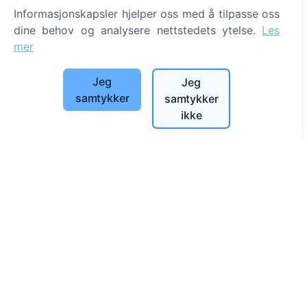
Informasjonskapsler hjelper oss med å tilpasse oss
Søk etter avdøde
dine behov og analysere nettstedets ytelse.
Les
Søk etter gravplasser
mer
Tjenester
Jeg
Jeg
samtykker
samtykker
Kontakter
ikke
UAB "Kapinių valdymo sprendimai", 304241197
+370 612 08926 (I-V 8:00 - 16:45)
info@cemety.lt
Vi opererer over hele landet!