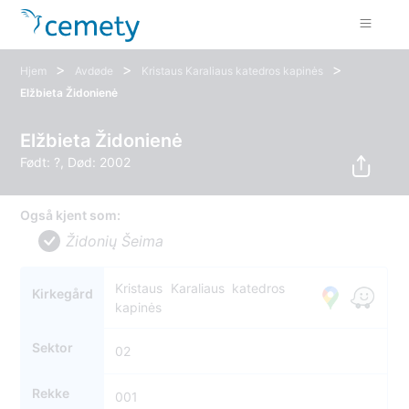
>
>
>
Hjem
Avdøde
Kristaus Karaliaus katedros kapinės
Elžbieta Židonienė
Elžbieta Židonienė
Født: ?, Død: 2002
Også kjent som:
Židonių Šeima
Kristaus Karaliaus katedros
Kirkegård
kapinės
Sektor
02
Rekke
001