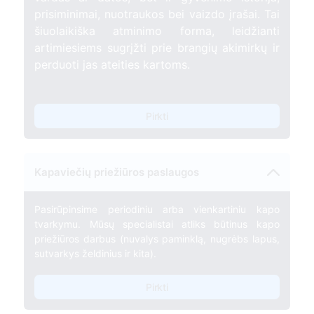
prisiminimai, nuotraukos bei vaizdo įrašai. Tai
šiuolaikiška atminimo forma, leidžianti
artimiesiems sugrįžti prie brangių akimirkų ir
perduoti jas ateities kartoms.
Pirkti
Kapaviečių priežiūros paslaugos
Pasirūpinsime periodiniu arba vienkartiniu kapo
tvarkymu. Mūsų specialistai atliks būtinus kapo
priežiūros darbus (nuvalys paminklą, nugrėbs lapus,
sutvarkys želdinius ir kita).
Pirkti