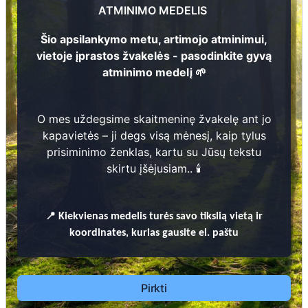
ATMINIMO MEDELIS
458
2
Šio apsilankymo metu, artimojo atminimui,
vietoje įprastos žvakelės - pasodinkite gyvą
atminimo medelį 🌱
Prieinamos paslaugos:
1
O mes uždegsime skaitmeninę žvakelę ant jo
Atminimo medelis
kapavietės – ji degs visą mėnesį, kaip tylus
prisiminimo ženklas, kartu su Jūsų tekstu
Pasodinkite atminimo medelį artimo
skirtu įšėjusiam.. 🕯️
žmogaus atminimui – gyvą simbolį, augantį
kartu su nauju Lietuvos mišku.
🌳 Pasirinkite artimąjį, kurio atminimui skiriate
📍
Kiekvienas
medelis turės savo tikslią vietą ir
medelį, ir palikite jam skirtą atminimo žinutę.
koordinates, kurias gausite el. paštu
🕯️ O mes, Jūsų vardu, uždegsime
skaitmeninę
žvakelę artimojo kapavietėje
, kuri švies vieną
mėnesį – tarsi tiltas tarp prisiminimo ir
Pirkti
gyvybės.
📍 El. paštu gausite
vardinį atminimo