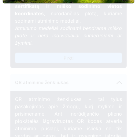
sertifikatą ir miško sodinimo vietos
koordinates
, nurodančias plotą, kuriame
sodinami atminimo medeliai.
Atminimo medeliai sodinami bendrame miško
plote ir nėra individualiai numeruojami ar
žymimi.
Pirkti
QR atminimo ženkliukas
QR atminimo ženkliukas – tai tylus
pasakojimas apie žmogų, kurį mylime ir
prisimename. Ant nerūdijančio plieno
plokštelės išgraviruotas QR kodas atveria
atminimo puslapį, kuriame išlieka ne tik
vardas ar datos, bet ir gyvenimo istorija,