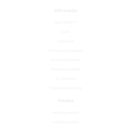
Informacija
Apie CEMETY
D.U.K.
Straipsniai
Savivaldybių sąrašas
Privatumo politika
Mokėjimų politika
ES projektai
Slapukų nustatymai
Paieška
Velionių paieška
Kapinių paieška