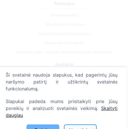
Paslaugos
Atminimo medelis
QR atminimo ženkliukas
Kapaviečių priežiūros paslaugos
Cemety dovanų kuponas
Išskirtinės urnos – ramybės simbolis išsiskyrimo akimirkoms.
Kontaktai
Ši svetainė naudoja slapukus, kad pagerintų jūsų
UAB "Kapinių valdymo sprendimai", 304241197
naršymo patirtį ir užtikrintų svetainės
+370 612 08926 (I-V 8:00 - 16:45)
funkcionalumą.
info@cemety.lt
Slapukai padeda mums prisitaikyti prie jūsų
Veiklą vykdome visoje Lietuvoje!
poreikių ir analizuoti svetainės veikimą.
Skaityti
daugiau